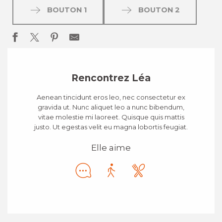
BOUTON 1
BOUTON 2
Rencontrez Léa
Aenean tincidunt eros leo, nec consectetur ex
gravida ut. Nunc aliquet leo a nunc bibendum,
vitae molestie mi laoreet. Quisque quis mattis
justo. Ut egestas velit eu magna lobortis feugiat.
Elle aime