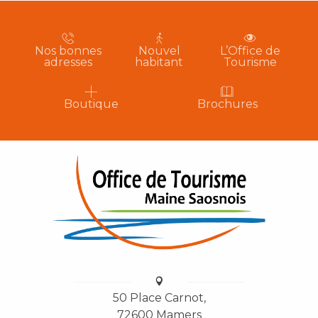
Nos bonnes
Nouvel
L’Office de
adresses
habitant
Tourisme
Boutique
Brochures
50 Place Carnot,
72600 Mamers