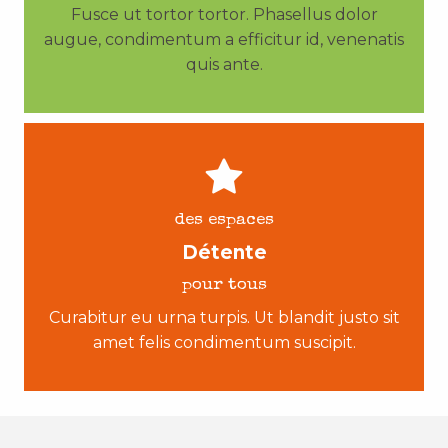
Fusce ut tortor tortor. Phasellus dolor
augue, condimentum a efficitur id, venenatis
quis ante.
des espaces
Détente
pour tous
Curabitur eu urna turpis. Ut blandit justo sit
amet felis condimentum suscipit.