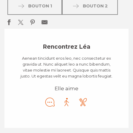
BOUTON 1
BOUTON 2
Rencontrez Léa
Aenean tincidunt eros leo, nec consectetur ex
gravida ut. Nunc aliquet leo a nunc bibendum,
vitae molestie mi laoreet. Quisque quis mattis
justo. Ut egestas velit eu magna lobortis feugiat.
Elle aime