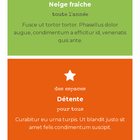
Neige fraiche
toute l'année
Fusce ut tortor tortor. Phasellus dolor
augue, condimentum a efficitur id, venenatis
quis ante.
des espaces
Détente
pour tous
Curabitur eu urna turpis. Ut blandit justo sit
amet felis condimentum suscipit.