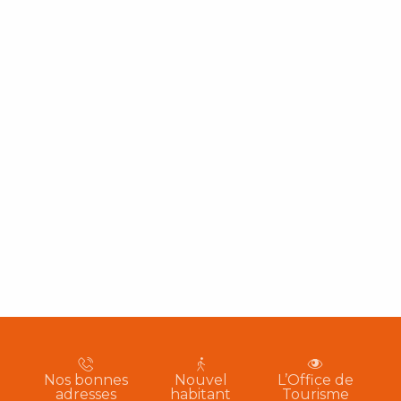
Nos bonnes
Nouvel
L’Office de
adresses
habitant
Tourisme