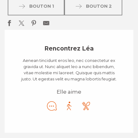
BOUTON 1
BOUTON 2
Rencontrez Léa
Aenean tincidunt eros leo, nec consectetur ex
gravida ut. Nunc aliquet leo a nunc bibendum,
vitae molestie mi laoreet. Quisque quis mattis
justo. Ut egestas velit eu magna lobortis feugiat.
Elle aime