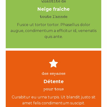
Quantité de
Neige fraiche
toute l'année
Fusce ut tortor tortor. Phasellus dolor
augue, condimentum a efficitur id, venenatis
quis ante.
des espaces
Détente
pour tous
Curabitur eu urna turpis. Ut blandit justo sit
amet felis condimentum suscipit.