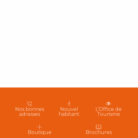
Nos bonnes
Nouvel
L’Office de
adresses
habitant
Tourisme
Boutique
Brochures