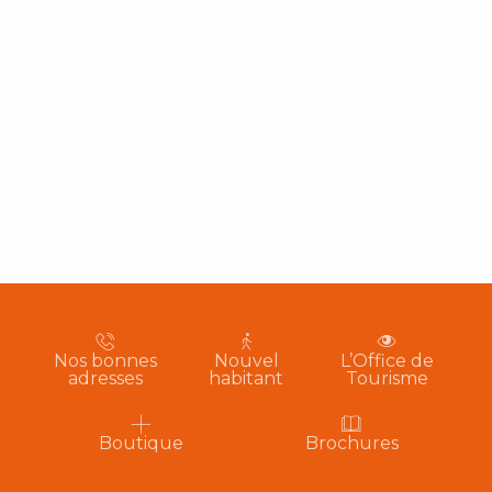
Nos bonnes
Nouvel
L’Office de
adresses
habitant
Tourisme
Boutique
Brochures