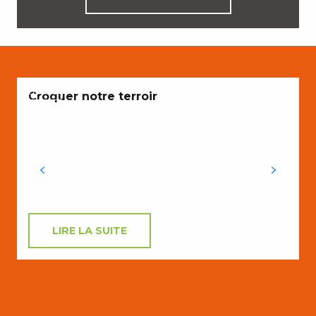
ENVIES
E
Croquer notre terroir
M
q
à
LIRE LA SUITE