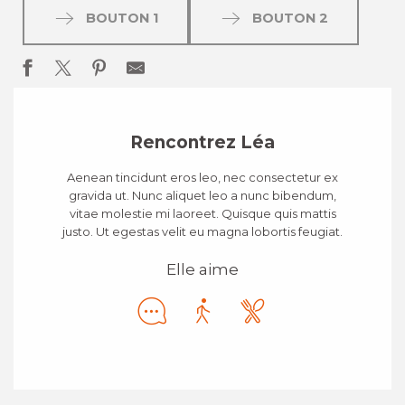
BOUTON 1
BOUTON 2
Rencontrez Léa
Aenean tincidunt eros leo, nec consectetur ex
gravida ut. Nunc aliquet leo a nunc bibendum,
vitae molestie mi laoreet. Quisque quis mattis
justo. Ut egestas velit eu magna lobortis feugiat.
Elle aime