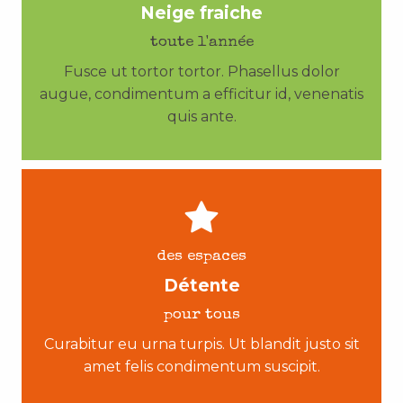
Neige fraiche
toute l'année
Fusce ut tortor tortor. Phasellus dolor
augue, condimentum a efficitur id, venenatis
quis ante.
des espaces
Détente
pour tous
Curabitur eu urna turpis. Ut blandit justo sit
amet felis condimentum suscipit.