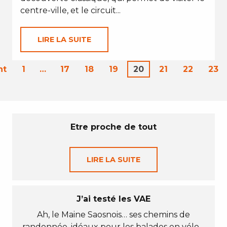
centre-ville, et le circuit...
LIRE LA SUITE
nt
1
…
17
18
19
20
21
22
23
Etre proche de tout
LIRE LA SUITE
J’ai testé les VAE
Ah, le Maine Saosnois… ses chemins de
randonnée, idéaux pour les balades en vélo…