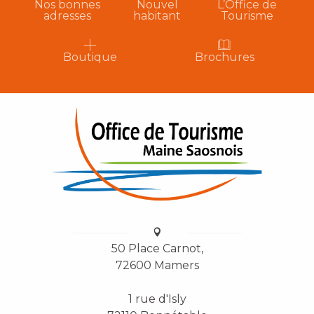
Nos bonnes
Nouvel
L’Office de
adresses
habitant
Tourisme
Boutique
Brochures
50 Place Carnot,
72600 Mamers
1 rue d'Isly