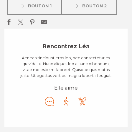
BOUTON 1
BOUTON 2
Rencontrez Léa
Aenean tincidunt eros leo, nec consectetur ex
gravida ut. Nunc aliquet leo a nunc bibendum,
vitae molestie mi laoreet. Quisque quis mattis
justo. Ut egestas velit eu magna lobortis feugiat.
Elle aime