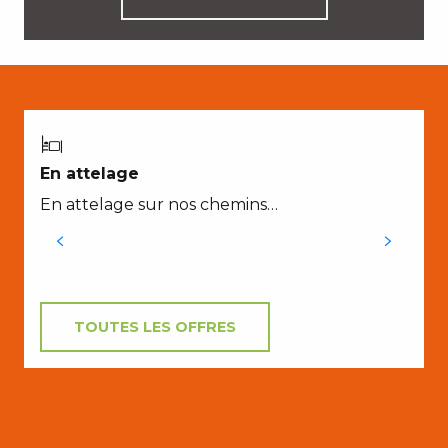
E
En attelage
E
En attelage sur nos chemins…
m
TOUTES LES OFFRES