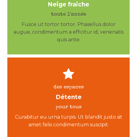
Neige fraiche
toute l'année
Fusce ut tortor tortor. Phasellus dolor
augue, condimentum a efficitur id, venenatis
quis ante.
des espaces
Détente
pour tous
Curabitur eu urna turpis. Ut blandit justo sit
amet felis condimentum suscipit.