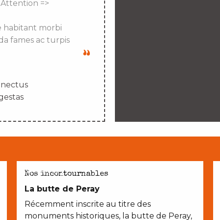
 Attention =>
e habitant morbi
da fames ac turpis
enectus
gestas
EN COUPLE
Nos incontournables
La butte de Peray
Récemment inscrite au titre des
monuments historiques, la butte de Peray,