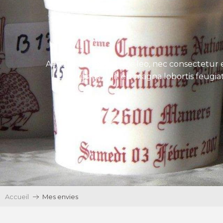
Aenean tincidunt eros leo, nec consectetur e
Ut egestas velit eu magna lobortis feugiat
Accueil
Mes envies