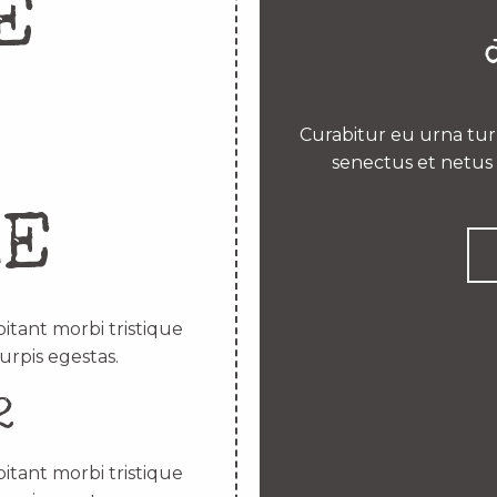
E
Curabitur eu urna turp
senectus et netus 
RE
itant morbi tristique
urpis egestas.
2
itant morbi tristique