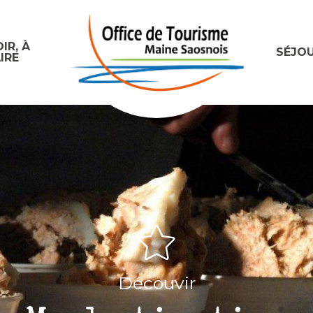
IR, À
SÉJO
IRE
Découvir