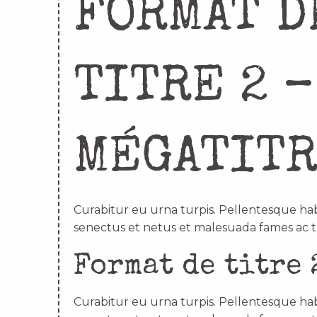
FORMAT D
TITRE 2 –
MÉGATIT
Curabitur eu urna turpis. Pellentesque hab
senectus et netus et malesuada fames ac t
Format de titre 
Curabitur eu urna turpis. Pellentesque hab