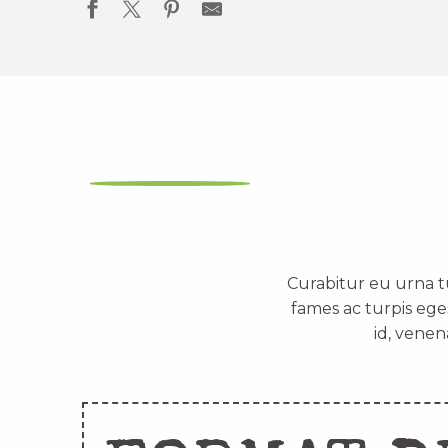
Curabitur eu urna t
fames ac turpis ege
id, venen