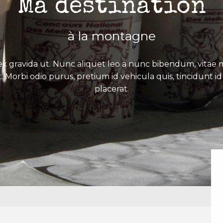
Ma destination
à la montagne
x gravida ut. Nunc aliquet leo a nunc bibendum, vitae mo
. Morbi odio purus, pretium id vehicula quis, tincidunt id 
placerat.