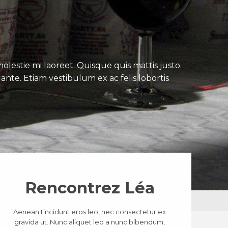
lestie mi laoreet. Quisque quis mattis justo.
ante. Etiam vestibulum ex ac felis lobortis
Rencontrez Léa
Aenean tincidunt eros leo, nec consectetur ex
gravida ut. Nunc aliquet leo a nunc bibendum,