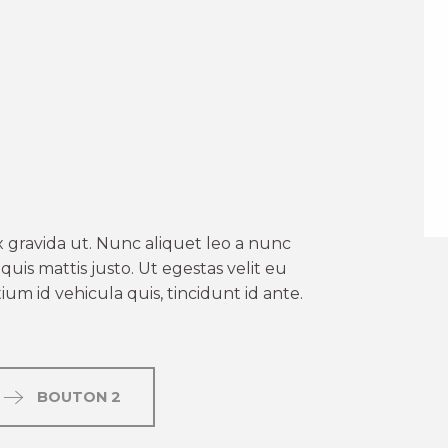
er aux favoris
 gravida ut. Nunc aliquet leo a nunc
uis mattis justo. Ut egestas velit eu
um id vehicula quis, tincidunt id ante.
BOUTON 2