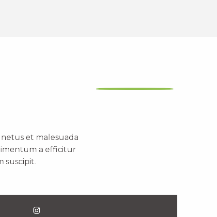
t netus et malesuada
dimentum a efficitur
 suscipit.