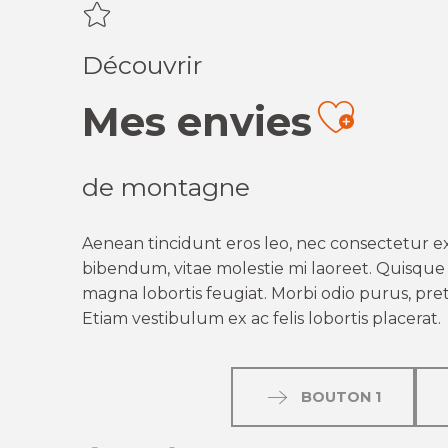
Découvrir
Mes envies
Ajout
de montagne
Aenean tincidunt eros leo, nec consectetur ex
bibendum, vitae molestie mi laoreet. Quisque q
magna lobortis feugiat. Morbi odio purus, preti
Etiam vestibulum ex ac felis lobortis placerat.
BOUTON 1