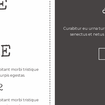
E
Curabitur eu urna turp
senectus et netus 
RE
itant morbi tristique
urpis egestas.
2
itant morbi tristique