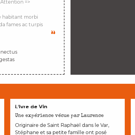
 Attention =>
e habitant morbi
da fames ac turpis
enectus
gestas
CROQUER NOTRE TERROIR
L’Ivre de Vin
Une expérience vécue par Laurence
Originaire de Saint Raphaël dans le Var,
Stéphane et sa petite famille ont posé