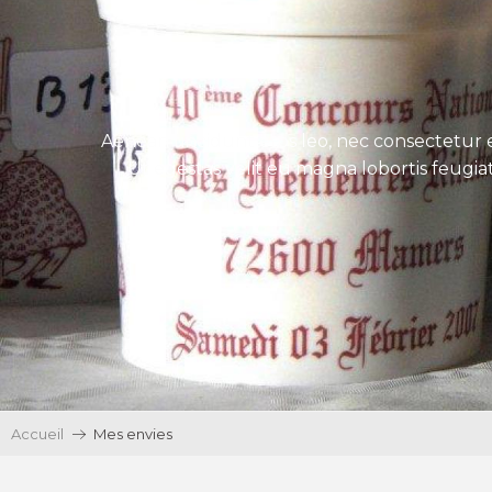
Aenean tincidunt eros leo, nec consectetur e
Ut egestas velit eu magna lobortis feugiat
Accueil
Mes envies