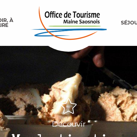
IR, À
SÉJO
IRE
Découvir