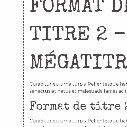
FORMAT D
TITRE 2 –
MÉGATIT
Curabitur eu urna turpis. Pellentesque hab
senectus et netus et malesuada fames ac t
Format de titre 
Curabitur eu urna turpis. Pellentesque hab