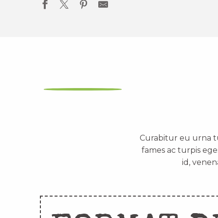
Curabitur eu urna t
fames ac turpis ege
id, venen