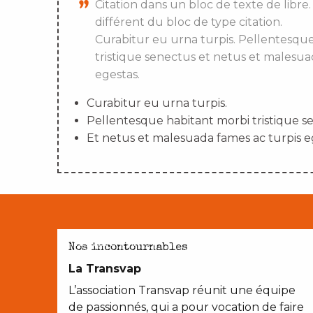
Citation dans un bloc de texte de libre.
différent du bloc de type citation.
Curabitur eu urna turpis. Pellentesqu
tristique senectus et netus et malesua
egestas.
Curabitur eu urna turpis.
Pellentesque habitant morbi tristique s
Et netus et malesuada fames ac turpis e
AVEC LES ENFANTS
Nos incontournables
La Transvap
L’association Transvap réunit une équipe
de passionnés, qui a pour vocation de faire