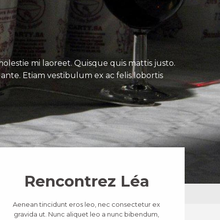
lestie mi laoreet. Quisque quis mattis justo.
ante. Etiam vestibulum ex ac felis lobortis
Rencontrez Léa
Aenean tincidunt eros leo, nec consectetur ex
gravida ut. Nunc aliquet leo a nunc bibendum,