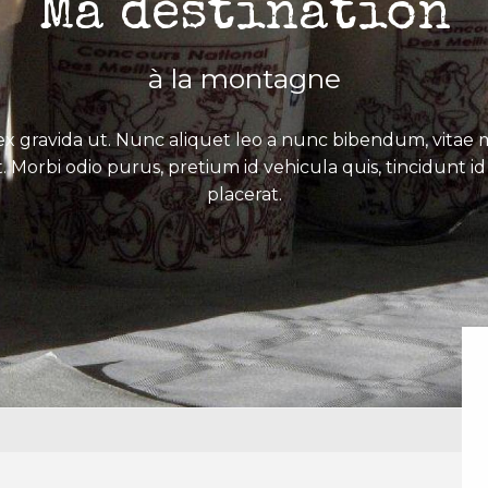
Ma destination
à la montagne
x gravida ut. Nunc aliquet leo a nunc bibendum, vitae mo
. Morbi odio purus, pretium id vehicula quis, tincidunt id 
placerat.