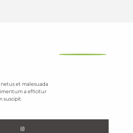
t netus et malesuada
dimentum a efficitur
 suscipit.