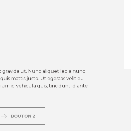
er aux favoris
 gravida ut. Nunc aliquet leo a nunc
uis mattis justo. Ut egestas velit eu
um id vehicula quis, tincidunt id ante.
BOUTON 2