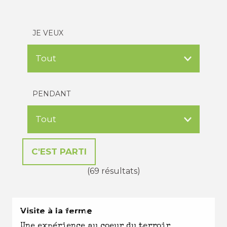
JE VEUX
PENDANT
(69 résultats)
EN TOUTES SAISONS
Visite à la ferme
Une expérience au coeur du terroir