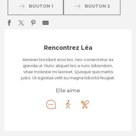
BOUTON 1
BOUTON 2
Rencontrez Léa
Aenean tincidunt eros leo, nec consectetur ex
gravida ut. Nunc aliquet leo a nunc bibendum,
vitae molestie mi laoreet. Quisque quis mattis
justo. Ut egestas velit eu magna lobortis feugiat.
Elle aime