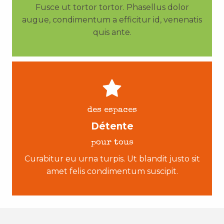
Fusce ut tortor tortor. Phasellus dolor
augue, condimentum a efficitur id, venenatis
quis ante.
des espaces
Détente
pour tous
Curabitur eu urna turpis. Ut blandit justo sit
amet felis condimentum suscipit.