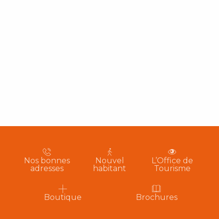
Nos bonnes
Nouvel
L’Office de
adresses
habitant
Tourisme
Boutique
Brochures