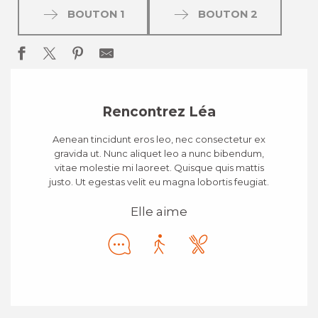
BOUTON 1
BOUTON 2
Rencontrez Léa
Aenean tincidunt eros leo, nec consectetur ex
gravida ut. Nunc aliquet leo a nunc bibendum,
vitae molestie mi laoreet. Quisque quis mattis
justo. Ut egestas velit eu magna lobortis feugiat.
Elle aime