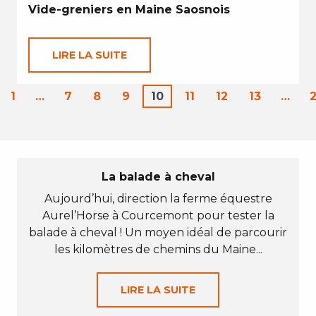
Vide-greniers en Maine Saosnois
LIRE LA SUITE
1
…
7
8
9
10
11
12
13
…
La balade à cheval
Aujourd’hui, direction la ferme équestre
Aurel’Horse à Courcemont pour tester la
balade à cheval ! Un moyen idéal de parcourir
les kilomètres de chemins du Maine...
LIRE LA SUITE