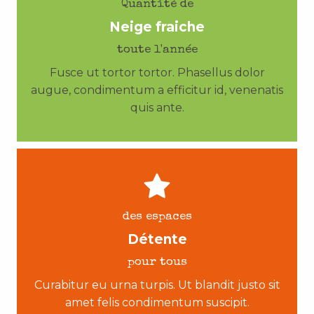
Quantité de
Neige fraiche
toute l'année
Fusce ut tortor tortor. Phasellus dolor
augue, condimentum a efficitur id, venenatis
quis ante.
des espaces
Détente
pour tous
Curabitur eu urna turpis. Ut blandit justo sit
amet felis condimentum suscipit.