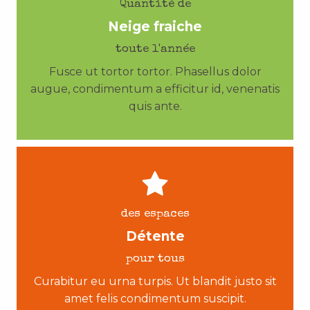
Quantité de
Neige fraiche
toute l'année
Fusce ut tortor tortor. Phasellus dolor
augue, condimentum a efficitur id, venenatis
quis ante.
des espaces
Détente
pour tous
Curabitur eu urna turpis. Ut blandit justo sit
amet felis condimentum suscipit.