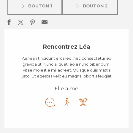
BOUTON 1
BOUTON 2
Rencontrez Léa
Aenean tincidunt eros leo, nec consectetur ex
gravida ut. Nunc aliquet leo a nunc bibendum,
vitae molestie mi laoreet. Quisque quis mattis
justo. Ut egestas velit eu magna lobortis feugiat.
Elle aime