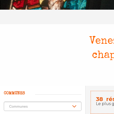
Vene
chap
COMMUNES
38
ré
Le plus 