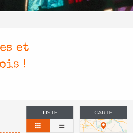
es et
ois !
aux favoris
LISTE
CARTE