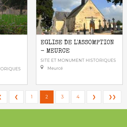
EGLISE DE L'ASSOMPTION
- MEURCE
SITE ET MONUMENT HISTORIQUES
Meurcé
TORIQUES
❮
❮
1
2
3
4
❯
❯❯