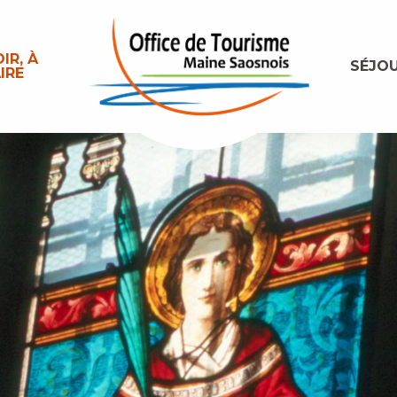
IR, À
SÉJO
IRE
ine religieux