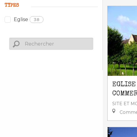
TYPES
Eglise
38
EGLISE
COMME
SITE ET 
Commer