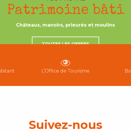
Patrimoine bâti
Châteaux, manoirs, prieurés et moulins
TOUTES LES OFFRES
bitant
L’Office de Tourisme
Bo
Suivez-nous