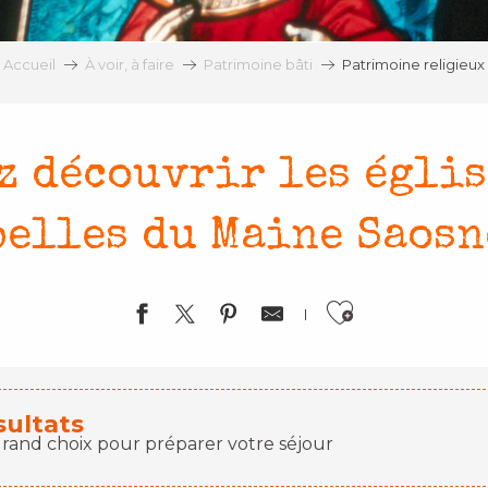
Accueil
À voir, à faire
Patrimoine bâti
Patrimoine religieux
z découvrir les églis
elles du Maine Saosn
Ajouter 
sultats
grand choix pour préparer votre séjour