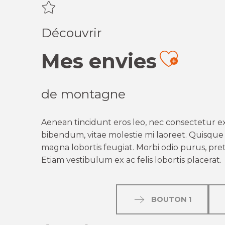
Découvrir
Mes envies
Ajout
de montagne
Aenean tincidunt eros leo, nec consectetur ex
bibendum, vitae molestie mi laoreet. Quisque q
magna lobortis feugiat. Morbi odio purus, preti
Etiam vestibulum ex ac felis lobortis placerat.
BOUTON 1