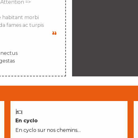
 Attention =>
e habitant morbi
da fames ac turpis
enectus
gestas
En cyclo
En cyclo sur nos chemins…