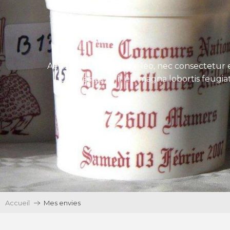
Aenean tincidunt eros leo, nec consectetur e
Ut egestas velit eu magna lobortis feugiat
Accueil
Mes envies