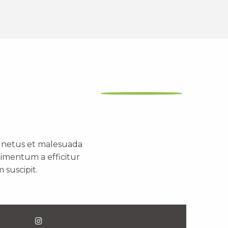
t netus et malesuada
dimentum a efficitur
 suscipit.