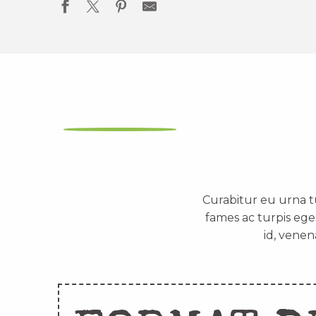
Curabitur eu urna t
fames ac turpis ege
id, venen