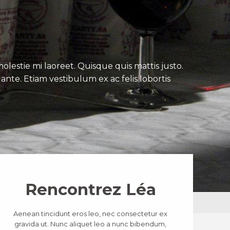
lestie mi laoreet. Quisque quis mattis justo.
ante. Etiam vestibulum ex ac felis lobortis
Rencontrez Léa
Aenean tincidunt eros leo, nec consectetur ex
gravida ut. Nunc aliquet leo a nunc bibendum,