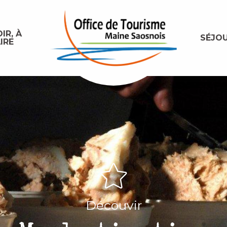
IR, À
SÉJO
IRE
Découvir