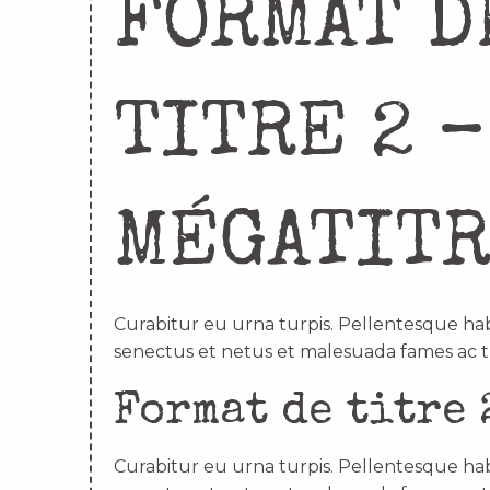
FORMAT D
TITRE 2 –
MÉGATIT
Curabitur eu urna turpis. Pellentesque hab
senectus et netus et malesuada fames ac t
Format de titre 
Curabitur eu urna turpis. Pellentesque hab