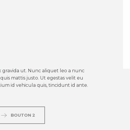
er aux favoris
 gravida ut. Nunc aliquet leo a nunc
uis mattis justo. Ut egestas velit eu
um id vehicula quis, tincidunt id ante.
BOUTON 2