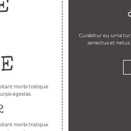
E
Curabitur eu urna turp
senectus et netus 
RE
itant morbi tristique
urpis egestas.
2
itant morbi tristique