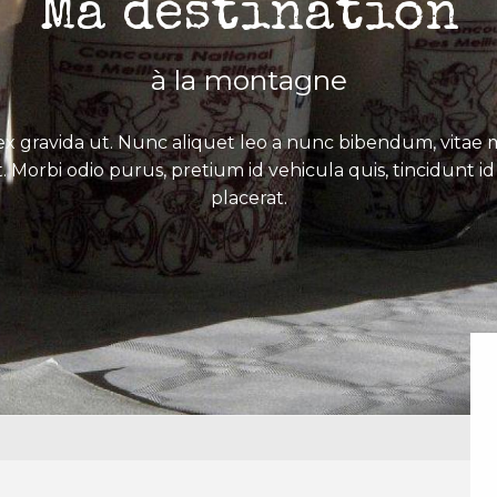
Ma destination
à la montagne
x gravida ut. Nunc aliquet leo a nunc bibendum, vitae mo
. Morbi odio purus, pretium id vehicula quis, tincidunt id 
placerat.