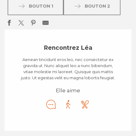
BOUTON 1
BOUTON 2
Rencontrez Léa
Aenean tincidunt eros leo, nec consectetur ex
gravida ut. Nunc aliquet leo a nunc bibendum,
vitae molestie mi laoreet. Quisque quis mattis
justo. Ut egestas velit eu magna lobortis feugiat.
Elle aime