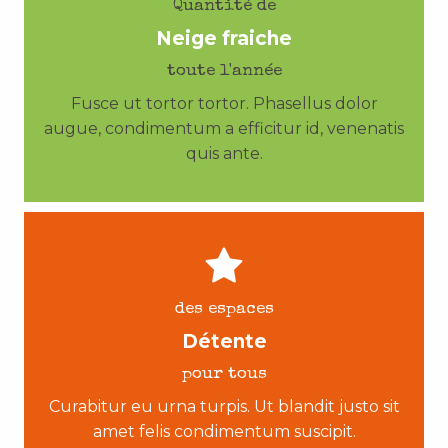
Quantité de
Neige fraiche
toute l'année
Fusce ut tortor tortor. Phasellus dolor
augue, condimentum a efficitur id, venenatis
quis ante.
des espaces
Détente
pour tous
Curabitur eu urna turpis. Ut blandit justo sit
amet felis condimentum suscipit.