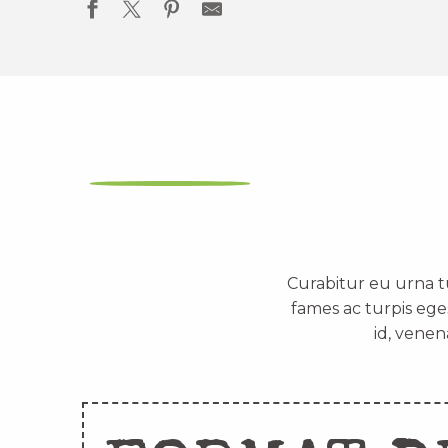
Curabitur eu urna t
fames ac turpis ege
id, venen