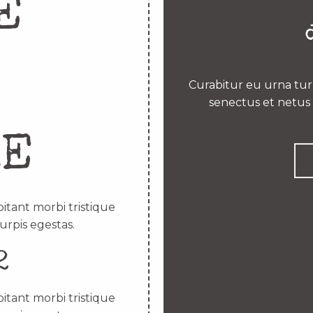
E
Curabitur eu urna turp
senectus et netus 
RE
itant morbi tristique
urpis egestas.
2
itant morbi tristique