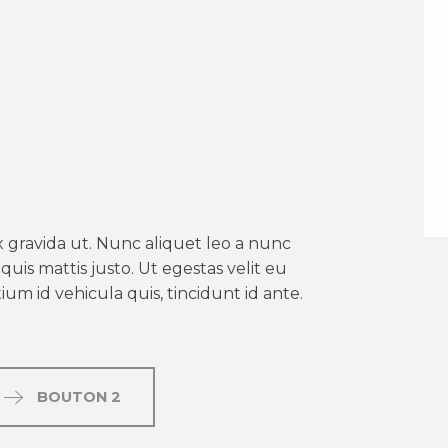
er aux favoris
 gravida ut. Nunc aliquet leo a nunc
uis mattis justo. Ut egestas velit eu
um id vehicula quis, tincidunt id ante.
BOUTON 2