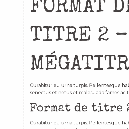
FORMAT D
TITRE 2 –
MÉGATIT
Curabitur eu urna turpis. Pellentesque hab
senectus et netus et malesuada fames ac t
Format de titre 
Curabitur eu urna turpis. Pellentesque hab