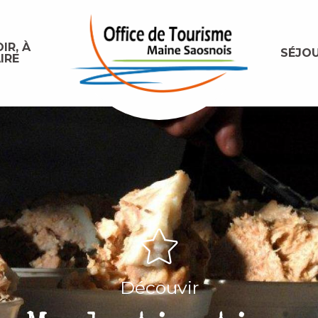
IR, À
SÉJO
IRE
Découvir