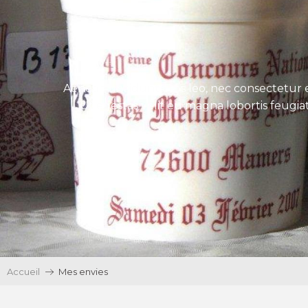
Aenean tincidunt eros leo, nec consectetur e
Ut egestas velit eu magna lobortis feugiat
Accueil
Mes envies