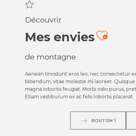
Découvrir
Mes envies
Ajout
de montagne
Aenean tincidunt eros leo, nec consectetur ex
bibendum, vitae molestie mi laoreet. Quisque q
magna lobortis feugiat. Morbi odio purus, preti
Etiam vestibulum ex ac felis lobortis placerat.
BOUTON 1