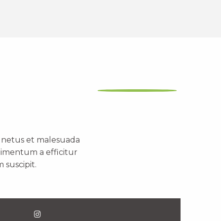
t netus et malesuada
dimentum a efficitur
 suscipit.