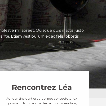
lestie mi laoreet. Quisque quis mattis justo.
ante. Etiam vestibulum ex ac felis lobortis
Rencontrez Léa
Aenean tincidunt eros leo, nec consectetur ex
gravida ut. Nunc aliquet leo a nunc bibendum,