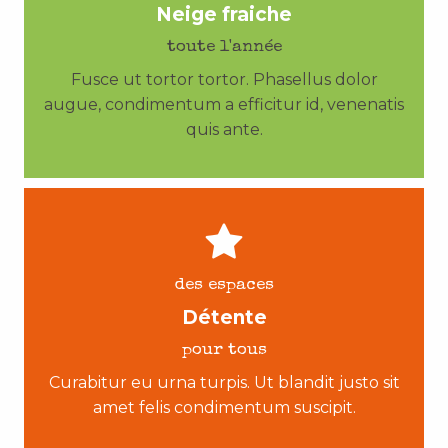
Neige fraiche
toute l'année
Fusce ut tortor tortor. Phasellus dolor
augue, condimentum a efficitur id, venenatis
quis ante.
des espaces
Détente
pour tous
Curabitur eu urna turpis. Ut blandit justo sit
amet felis condimentum suscipit.