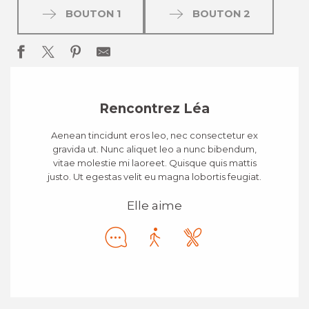
BOUTON 1
BOUTON 2
Rencontrez Léa
Aenean tincidunt eros leo, nec consectetur ex
gravida ut. Nunc aliquet leo a nunc bibendum,
vitae molestie mi laoreet. Quisque quis mattis
justo. Ut egestas velit eu magna lobortis feugiat.
Elle aime