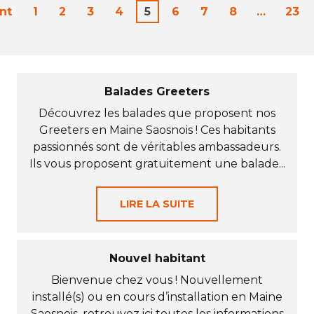
nt
1
2
3
4
5
6
7
8
…
23
Balades Greeters
Découvrez les balades que proposent nos
Greeters en Maine Saosnois ! Ces habitants
passionnés sont de véritables ambassadeurs.
Ils vous proposent gratuitement une balade...
LIRE LA SUITE
Nouvel habitant
Bienvenue chez vous ! Nouvellement
installé(s) ou en cours d’installation en Maine
Saosnois, retrouvez ici toutes les informations