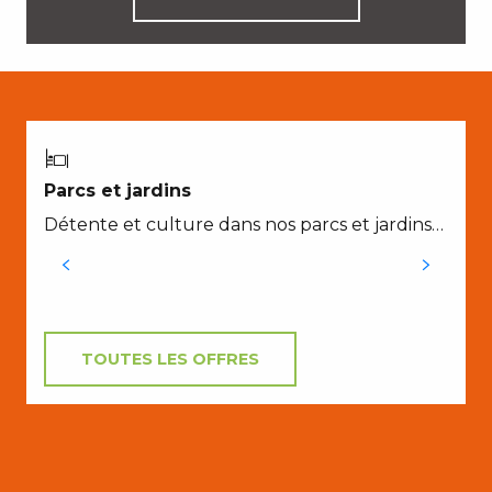
C
Parcs et jardins
O
Détente et culture dans nos parcs et jardins…
v
s
TOUTES LES OFFRES