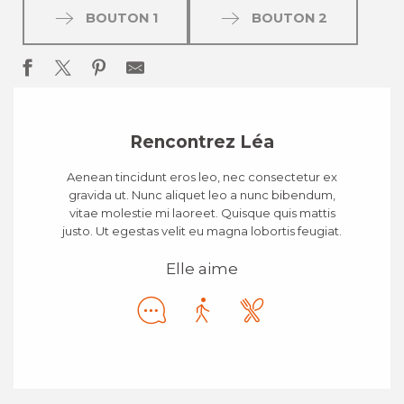
BOUTON 1
BOUTON 2
Rencontrez Léa
Aenean tincidunt eros leo, nec consectetur ex
gravida ut. Nunc aliquet leo a nunc bibendum,
vitae molestie mi laoreet. Quisque quis mattis
justo. Ut egestas velit eu magna lobortis feugiat.
Elle aime