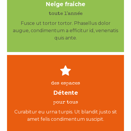
Neige fraiche
toute l'année
Fusce ut tortor tortor. Phasellus dolor
augue, condimentum a efficitur id, venenatis
quis ante.
des espaces
Détente
pour tous
Curabitur eu urna turpis. Ut blandit justo sit
amet felis condimentum suscipit.