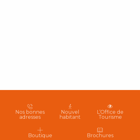
Nos bonnes
Nouvel
L’Office de
adresses
habitant
Tourisme
Boutique
Brochures