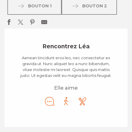
BOUTON 1
BOUTON 2
Rencontrez Léa
Aenean tincidunt eros leo, nec consectetur ex
gravida ut. Nunc aliquet leo a nunc bibendum,
vitae molestie mi laoreet. Quisque quis mattis
justo. Ut egestas velit eu magna lobortis feugiat.
Elle aime