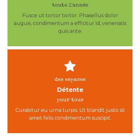
toute l'année
Fusce ut tortor tortor. Phasellus dolor
augue, condimentum a efficitur id, venenatis
quis ante.
des espaces
Détente
pour tous
Curabitur eu urna turpis. Ut blandit justo sit
amet felis condimentum suscipit.