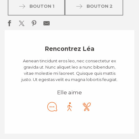
BOUTON 1
BOUTON 2
Rencontrez Léa
Aenean tincidunt eros leo, nec consectetur ex
gravida ut. Nunc aliquet leo a nunc bibendum,
vitae molestie mi laoreet. Quisque quis mattis
justo. Ut egestas velit eu magna lobortis feugiat.
Elle aime