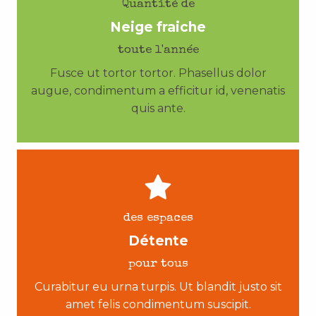
Quantité de
Neige fraiche
toute l'année
Fusce ut tortor tortor. Phasellus dolor
augue, condimentum a efficitur id, venenatis
quis ante.
des espaces
Détente
pour tous
Curabitur eu urna turpis. Ut blandit justo sit
amet felis condimentum suscipit.