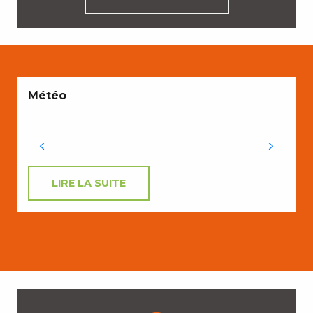
Météo
S
S
LIRE LA SUITE