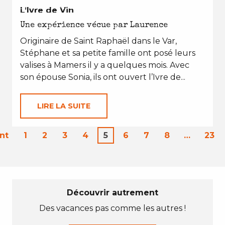
EN TOUTES SAISONS
L’Ivre de Vin
Une expérience vécue par Laurence
Originaire de Saint Raphaël dans le Var,
Stéphane et sa petite famille ont posé leurs
valises à Mamers il y a quelques mois. Avec
son épouse Sonia, ils ont ouvert l’Ivre de...
LIRE LA SUITE
nt
1
2
3
4
5
6
7
8
…
23
Découvrir autrement
Des vacances pas comme les autres !