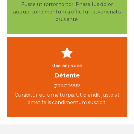
Fusce ut tortor tortor. Phasellus dolor
augue, condimentum a efficitur id, venenatis
quis ante.
des espaces
Détente
pour tous
Curabitur eu urna turpis. Ut blandit justo sit
amet felis condimentum suscipit.