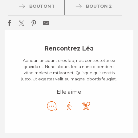
BOUTON 1
BOUTON 2
Rencontrez Léa
Aenean tincidunt eros leo, nec consectetur ex
gravida ut. Nunc aliquet leo a nunc bibendum,
vitae molestie mi laoreet. Quisque quis mattis
justo. Ut egestas velit eu magna lobortis feugiat.
Elle aime