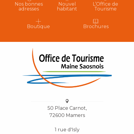
Nos bonnes
Nouvel
L’Office de
adresses
habitant
Tourisme
Boutique
Brochures
50 Place Carnot,
72600 Mamers
1 rue d'Isly