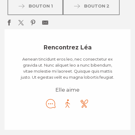
BOUTON 1
BOUTON 2
Rencontrez Léa
Aenean tincidunt eros leo, nec consectetur ex
gravida ut. Nunc aliquet leo a nunc bibendum,
vitae molestie mi laoreet. Quisque quis mattis
justo. Ut egestas velit eu magna lobortis feugiat.
Elle aime