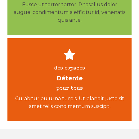
Fusce ut tortor tortor. Phasellus dolor
augue, condimentum a efficitur id, venenatis
quis ante.
des espaces
Détente
pour tous
Curabitur eu urna turpis. Ut blandit justo sit
amet felis condimentum suscipit.