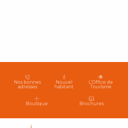
Nos bonnes
Nouvel
L’Office de
adresses
habitant
Tourisme
Boutique
Brochures