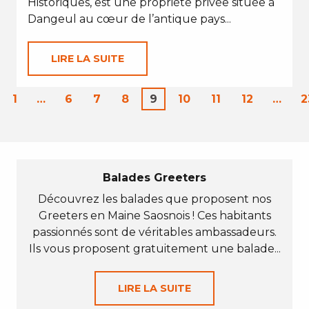
Historiques, est une propriété privée située à
Dangeul au cœur de l’antique pays...
LIRE LA SUITE
1
…
6
7
8
9
10
11
12
…
2
Balades Greeters
Découvrez les balades que proposent nos
Greeters en Maine Saosnois ! Ces habitants
passionnés sont de véritables ambassadeurs.
Ils vous proposent gratuitement une balade...
LIRE LA SUITE