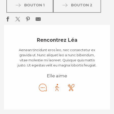
BOUTON 1
BOUTON 2
Rencontrez Léa
Aenean tincidunt eros leo, nec consectetur ex
gravida ut. Nunc aliquet leo a nunc bibendum,
vitae molestie mi laoreet. Quisque quis mattis
justo. Ut egestas velit eu magna lobortis feugiat.
Elle aime