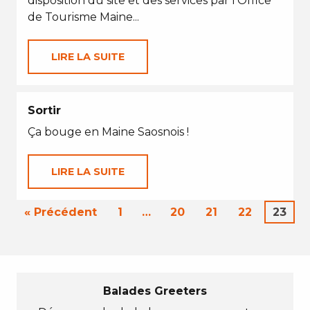
disposition du site et des services par l’Office
de Tourisme Maine...
LIRE LA SUITE
Sortir
Ça bouge en Maine Saosnois !
LIRE LA SUITE
« Précédent
1
…
20
21
22
23
Balades Greeters