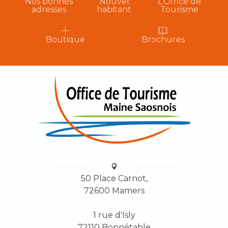
Nos bonnes
Nouvel
L’Office de
adresses
habitant
Tourisme
Boutique
Brochures
50 Place Carnot,
72600 Mamers
1 rue d'Isly
72110 Bonnétable