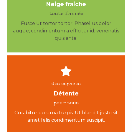
Neige fraiche
toute l'année
Fusce ut tortor tortor. Phasellus dolor
augue, condimentum a efficitur id, venenatis
quis ante.
des espaces
Détente
pour tous
Curabitur eu urna turpis. Ut blandit justo sit
amet felis condimentum suscipit.