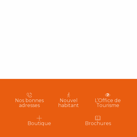
Nos bonnes
Nouvel
L’Office de
adresses
habitant
Tourisme
Boutique
Brochures