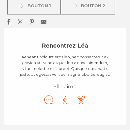
BOUTON 1
BOUTON 2
Rencontrez Léa
Aenean tincidunt eros leo, nec consectetur ex
gravida ut. Nunc aliquet leo a nunc bibendum,
vitae molestie mi laoreet. Quisque quis mattis
justo. Ut egestas velit eu magna lobortis feugiat.
Elle aime