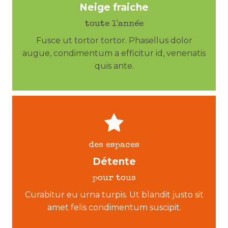
Neige fraiche
toute l'année
Fusce ut tortor tortor. Phasellus dolor
augue, condimentum a efficitur id, venenatis
quis ante.
des espaces
Détente
pour tous
Curabitur eu urna turpis. Ut blandit justo sit
amet felis condimentum suscipit.