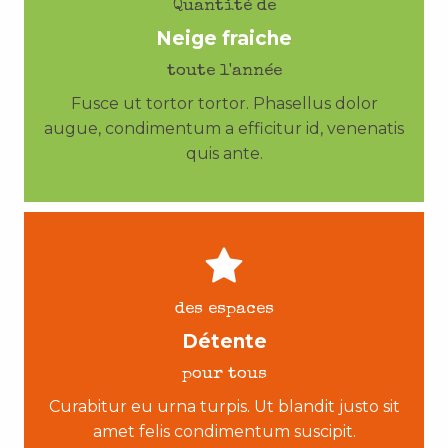
Quantité de
Neige fraiche
toute l'année
Fusce ut tortor tortor. Phasellus dolor
augue, condimentum a efficitur id, venenatis
quis ante.
des espaces
Détente
pour tous
Curabitur eu urna turpis. Ut blandit justo sit
amet felis condimentum suscipit.