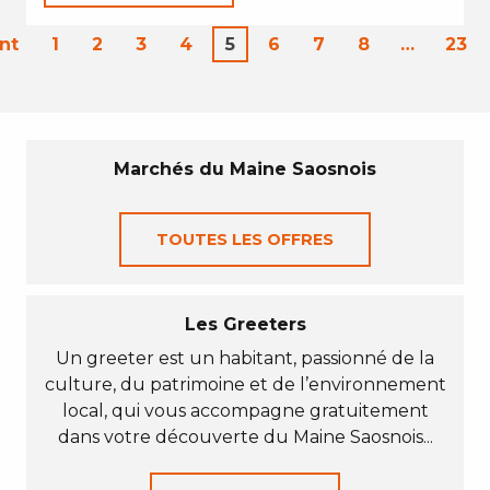
nt
1
2
3
4
5
6
7
8
…
23
Marchés du Maine Saosnois
TOUTES LES OFFRES
Les Greeters
Un greeter est un habitant, passionné de la
culture, du patrimoine et de l’environnement
local, qui vous accompagne gratuitement
dans votre découverte du Maine Saosnois...