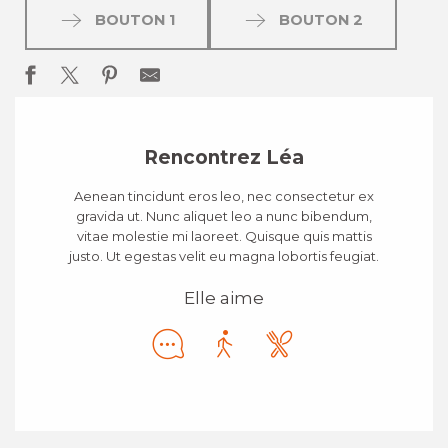
BOUTON 1
BOUTON 2
Rencontrez Léa
Aenean tincidunt eros leo, nec consectetur ex
gravida ut. Nunc aliquet leo a nunc bibendum,
vitae molestie mi laoreet. Quisque quis mattis
justo. Ut egestas velit eu magna lobortis feugiat.
Elle aime