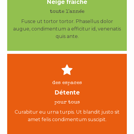
Neige fraiche
toute l'année
Fusce ut tortor tortor. Phasellus dolor
augue, condimentum a efficitur id, venenatis
quis ante.
des espaces
Détente
pour tous
Curabitur eu urna turpis. Ut blandit justo sit
amet felis condimentum suscipit.