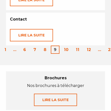
LIRE LA SUITE
Contact
LIRE LA SUITE
1
…
6
7
8
9
10
11
12
…
2
Brochures
Nos brochures à télécharger
LIRE LA SUITE