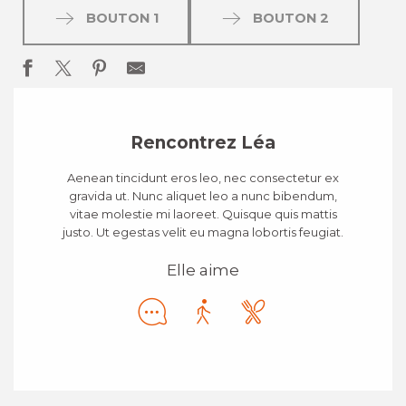
BOUTON 1
BOUTON 2
Rencontrez Léa
Aenean tincidunt eros leo, nec consectetur ex
gravida ut. Nunc aliquet leo a nunc bibendum,
vitae molestie mi laoreet. Quisque quis mattis
justo. Ut egestas velit eu magna lobortis feugiat.
Elle aime