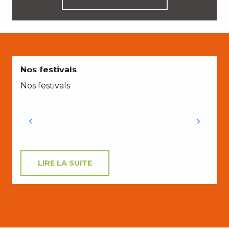
AVEC LES ENFANTS
Nos festivals
Nos festivals
u
s
s
LIRE LA SUITE