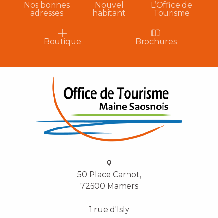
Nos bonnes
Nouvel
L’Office de
adresses
habitant
Tourisme
Boutique
Brochures
50 Place Carnot,
72600 Mamers
1 rue d'Isly