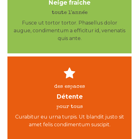
Neige fraiche
toute l'année
Fusce ut tortor tortor. Phasellus dolor
augue, condimentum a efficitur id, venenatis
quis ante.
des espaces
Détente
pour tous
Curabitur eu urna turpis. Ut blandit justo sit
amet felis condimentum suscipit.