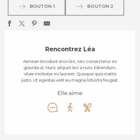
BOUTON 1
BOUTON 2
Rencontrez Léa
Aenean tincidunt eros leo, nec consectetur ex
gravida ut. Nunc aliquet leo a nunc bibendum,
vitae molestie mi laoreet. Quisque quis mattis
justo. Ut egestas velit eu magna lobortis feugiat.
Elle aime