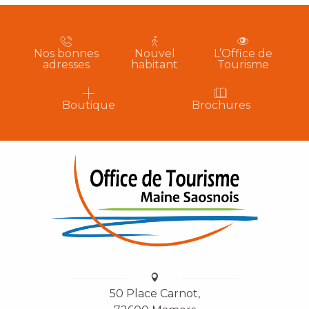
Nos bonnes
Nouvel
L’Office de
adresses
habitant
Tourisme
Boutique
Brochures
50 Place Carnot,