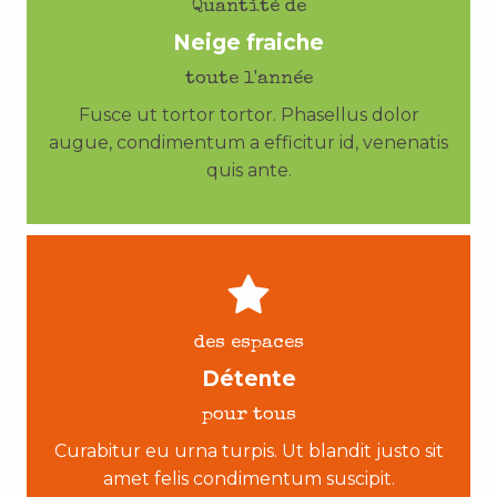
Quantité de
Neige fraiche
toute l'année
Fusce ut tortor tortor. Phasellus dolor
augue, condimentum a efficitur id, venenatis
quis ante.
des espaces
Détente
pour tous
Curabitur eu urna turpis. Ut blandit justo sit
amet felis condimentum suscipit.