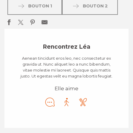
BOUTON 1
BOUTON 2
Rencontrez Léa
Aenean tincidunt eros leo, nec consectetur ex
gravida ut. Nunc aliquet leo a nunc bibendum,
vitae molestie mi laoreet. Quisque quis mattis
justo. Ut egestas velit eu magna lobortis feugiat.
Elle aime