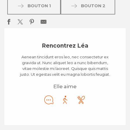
BOUTON 1
BOUTON 2
Rencontrez Léa
Aenean tincidunt eros leo, nec consectetur ex
gravida ut. Nunc aliquet leo a nunc bibendum,
vitae molestie mi laoreet. Quisque quis mattis
justo. Ut egestas velit eu magna lobortis feugiat.
Elle aime