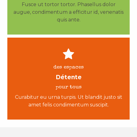
Fusce ut tortor tortor. Phasellus dolor
augue, condimentum a efficitur id, venenatis
quis ante.
des espaces
Détente
pour tous
Curabitur eu urna turpis. Ut blandit justo sit
amet felis condimentum suscipit.