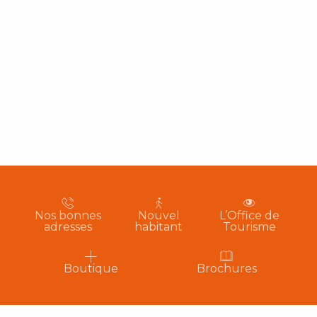
Nos bonnes
Nouvel
L’Office de
adresses
habitant
Tourisme
Boutique
Brochures