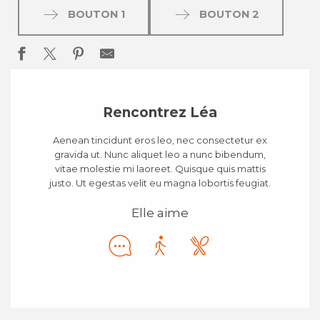
BOUTON 1
BOUTON 2
Rencontrez Léa
Aenean tincidunt eros leo, nec consectetur ex
gravida ut. Nunc aliquet leo a nunc bibendum,
vitae molestie mi laoreet. Quisque quis mattis
justo. Ut egestas velit eu magna lobortis feugiat.
Elle aime