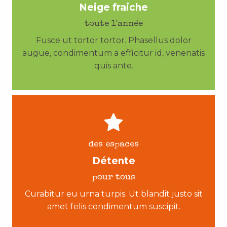
Neige fraiche
toute l'année
Fusce ut tortor tortor. Phasellus dolor
augue, condimentum a efficitur id, venenatis
quis ante.
des espaces
Détente
pour tous
Curabitur eu urna turpis. Ut blandit justo sit
amet felis condimentum suscipit.