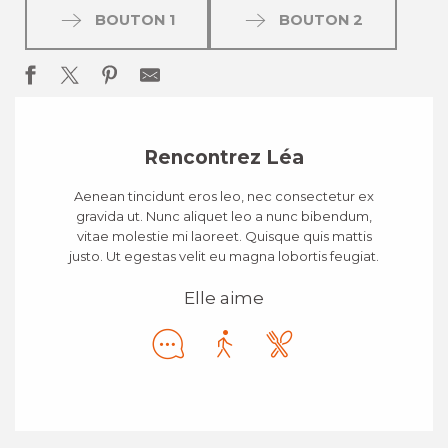
BOUTON 1
BOUTON 2
Rencontrez Léa
Aenean tincidunt eros leo, nec consectetur ex
gravida ut. Nunc aliquet leo a nunc bibendum,
vitae molestie mi laoreet. Quisque quis mattis
justo. Ut egestas velit eu magna lobortis feugiat.
Elle aime