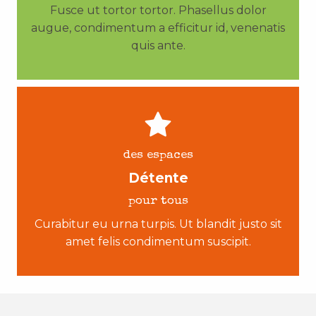
Fusce ut tortor tortor. Phasellus dolor
augue, condimentum a efficitur id, venenatis
quis ante.
des espaces
Détente
pour tous
Curabitur eu urna turpis. Ut blandit justo sit
amet felis condimentum suscipit.