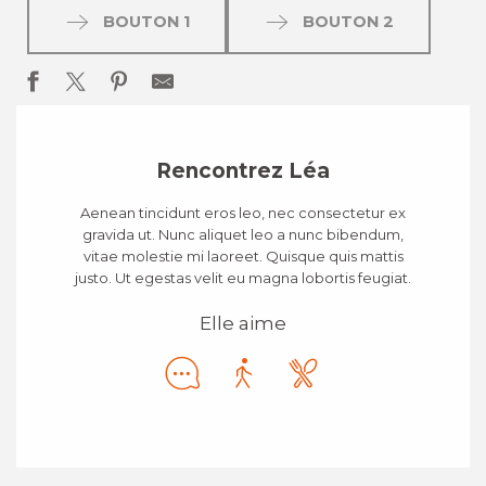
BOUTON 1
BOUTON 2
Rencontrez Léa
Aenean tincidunt eros leo, nec consectetur ex
gravida ut. Nunc aliquet leo a nunc bibendum,
vitae molestie mi laoreet. Quisque quis mattis
justo. Ut egestas velit eu magna lobortis feugiat.
Elle aime