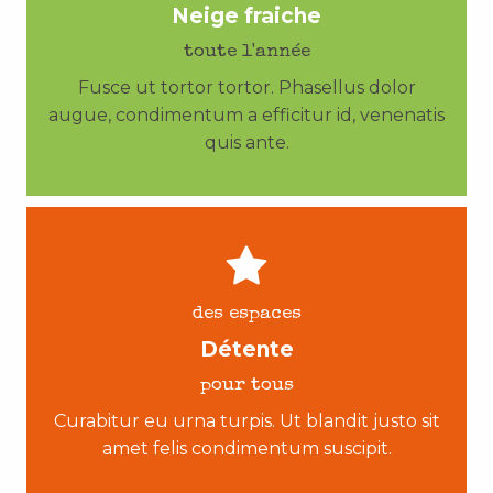
Neige fraiche
toute l'année
Fusce ut tortor tortor. Phasellus dolor
augue, condimentum a efficitur id, venenatis
quis ante.
des espaces
Détente
pour tous
Curabitur eu urna turpis. Ut blandit justo sit
amet felis condimentum suscipit.