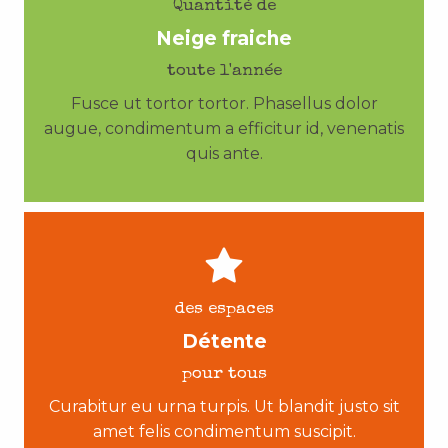
Quantité de
Neige fraiche
toute l'année
Fusce ut tortor tortor. Phasellus dolor
augue, condimentum a efficitur id, venenatis
quis ante.
des espaces
Détente
pour tous
Curabitur eu urna turpis. Ut blandit justo sit
amet felis condimentum suscipit.