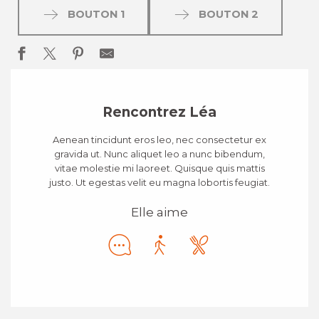
BOUTON 1
BOUTON 2
Rencontrez Léa
Aenean tincidunt eros leo, nec consectetur ex
gravida ut. Nunc aliquet leo a nunc bibendum,
vitae molestie mi laoreet. Quisque quis mattis
justo. Ut egestas velit eu magna lobortis feugiat.
Elle aime