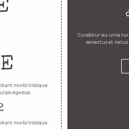
E
Curabitur eu urna turp
senectus et netus 
RE
itant morbi tristique
urpis egestas.
2
itant morbi tristique