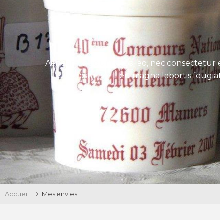
Aenean tincidunt eros leo, nec consectetur e
Ut egestas velit eu magna lobortis feugiat
Accueil
Mes envies