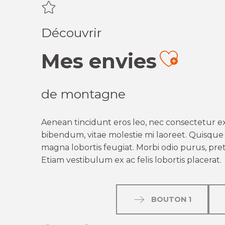
Découvrir
Mes envies
Ajout
de montagne
Aenean tincidunt eros leo, nec consectetur ex
bibendum, vitae molestie mi laoreet. Quisque q
magna lobortis feugiat. Morbi odio purus, preti
Etiam vestibulum ex ac felis lobortis placerat.
BOUTON 1