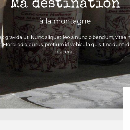
Ma destination
à la montagne
x gravida ut. Nunc aliquet leo a nunc bibendum, vitae mo
. Morbi odio purus, pretium id vehicula quis, tincidunt id 
placerat.