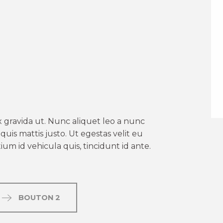
er aux favoris
 gravida ut. Nunc aliquet leo a nunc
uis mattis justo. Ut egestas velit eu
um id vehicula quis, tincidunt id ante.
BOUTON 2