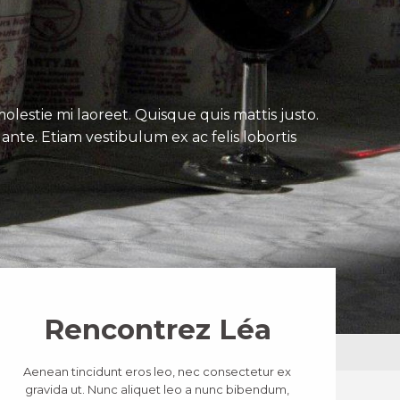
lestie mi laoreet. Quisque quis mattis justo.
ante. Etiam vestibulum ex ac felis lobortis
Rencontrez Léa
Aenean tincidunt eros leo, nec consectetur ex
gravida ut. Nunc aliquet leo a nunc bibendum,