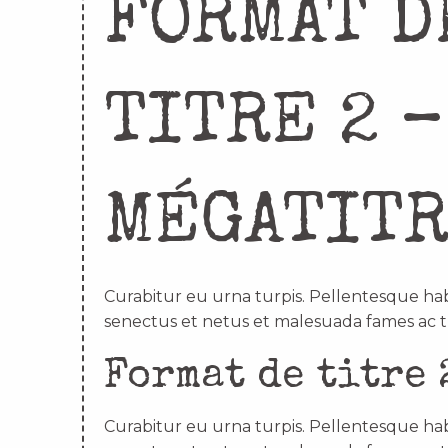
FORMAT D
TITRE 2 –
MÉGATIT
Curabitur eu urna turpis. Pellentesque hab
senectus et netus et malesuada fames ac t
Format de titre 
Curabitur eu urna turpis. Pellentesque hab