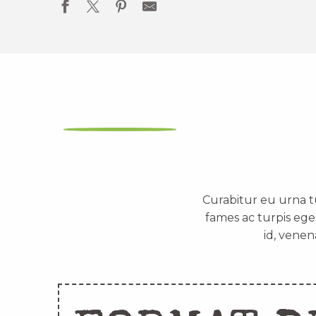
Curabitur eu urna t
fames ac turpis ege
id, venen