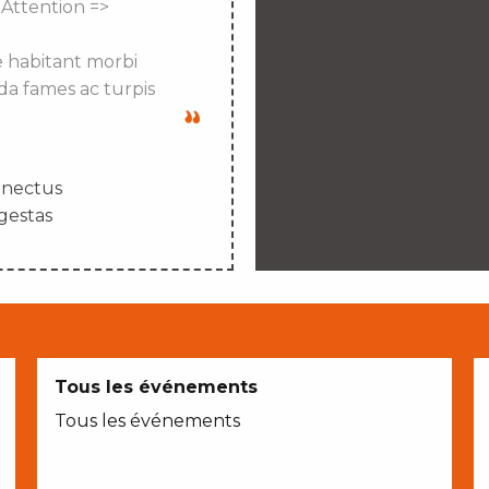
 Attention =>
e habitant morbi
da fames ac turpis
enectus
gestas
Tous les événements
Tous les événements