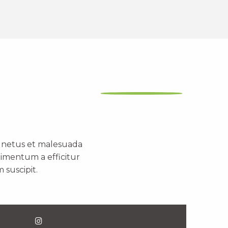
t netus et malesuada
dimentum a efficitur
 suscipit.