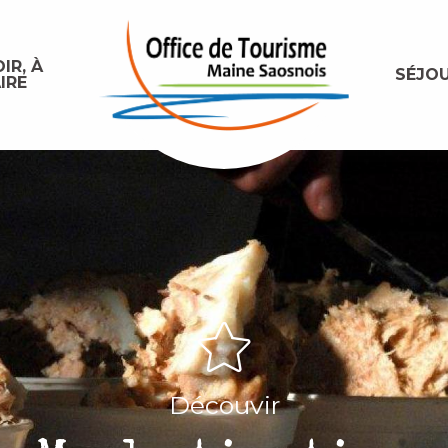
IR, À
SÉJO
IRE
Découvir