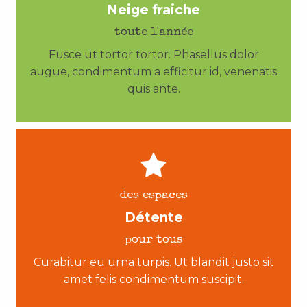
Neige fraiche
toute l'année
Fusce ut tortor tortor. Phasellus dolor
augue, condimentum a efficitur id, venenatis
quis ante.
des espaces
Détente
pour tous
Curabitur eu urna turpis. Ut blandit justo sit
amet felis condimentum suscipit.