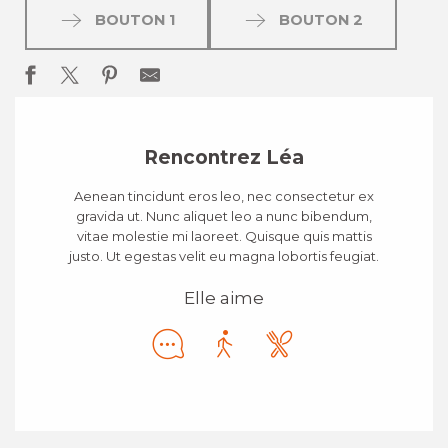
BOUTON 1
BOUTON 2
Rencontrez Léa
Aenean tincidunt eros leo, nec consectetur ex
gravida ut. Nunc aliquet leo a nunc bibendum,
vitae molestie mi laoreet. Quisque quis mattis
justo. Ut egestas velit eu magna lobortis feugiat.
Elle aime