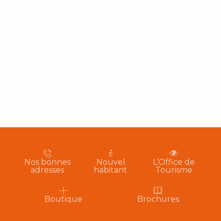
Nos bonnes
Nouvel
L’Office de
adresses
habitant
Tourisme
Boutique
Brochures