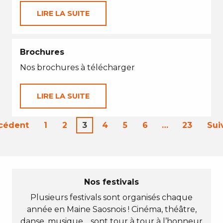
LIRE LA SUITE
Brochures
Nos brochures à télécharger
LIRE LA SUITE
écédent
1
2
3
4
5
6
…
23
Sui
Nos festivals
Plusieurs festivals sont organisés chaque
année en Maine Saosnois ! Cinéma, théâtre,
danse, musique… sont tour à tour à l’honneur