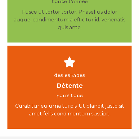
toute l'année
Fusce ut tortor tortor. Phasellus dolor
augue, condimentum a efficitur id, venenatis
quis ante.
des espaces
Détente
pour tous
Curabitur eu urna turpis. Ut blandit justo sit
amet felis condimentum suscipit.