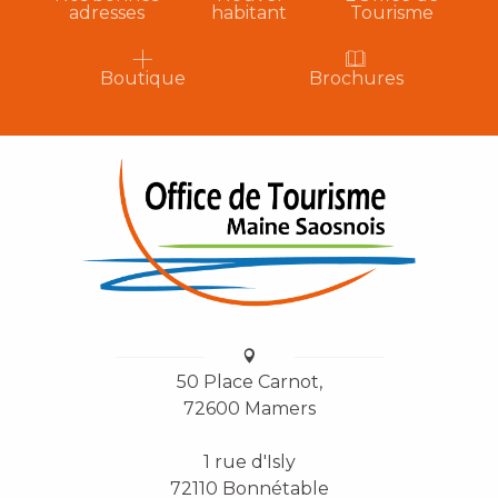
adresses
habitant
Tourisme
Boutique
Brochures
50 Place Carnot,
72600 Mamers
1 rue d'Isly
72110 Bonnétable