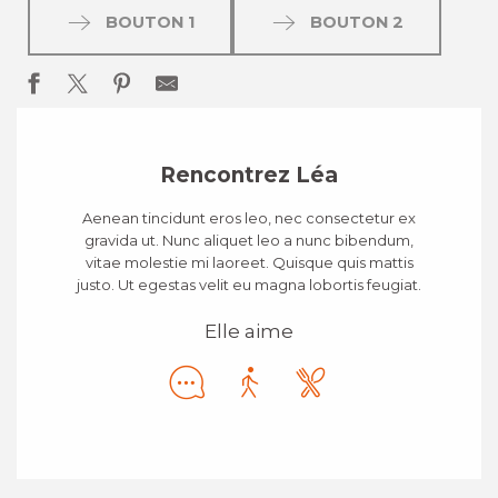
BOUTON 1
BOUTON 2
Rencontrez Léa
Aenean tincidunt eros leo, nec consectetur ex
gravida ut. Nunc aliquet leo a nunc bibendum,
vitae molestie mi laoreet. Quisque quis mattis
justo. Ut egestas velit eu magna lobortis feugiat.
Elle aime