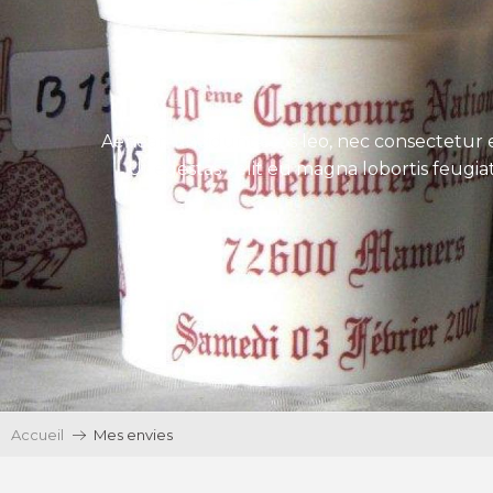
Aenean tincidunt eros leo, nec consectetur e
Ut egestas velit eu magna lobortis feugiat
Accueil
Mes envies