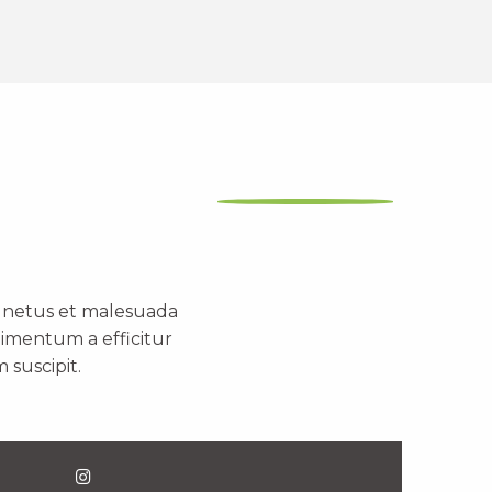
t netus et malesuada
dimentum a efficitur
 suscipit.