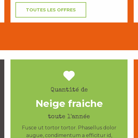
TOUTES LES OFFRES
Quantité de
Neige fraiche
toute l'année
Fusce ut tortor tortor. Phasellus dolor
augue, condimentum a efficitur id,