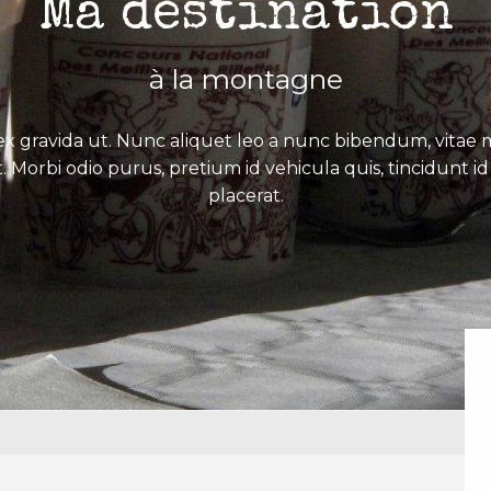
Ma destination
à la montagne
x gravida ut. Nunc aliquet leo a nunc bibendum, vitae mo
. Morbi odio purus, pretium id vehicula quis, tincidunt id 
placerat.