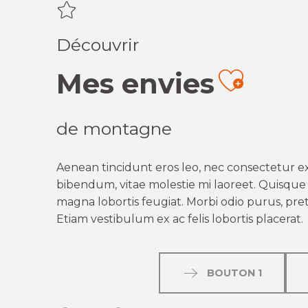
Découvrir
Mes envies
Ajout
de montagne
Aenean tincidunt eros leo, nec consectetur ex
bibendum, vitae molestie mi laoreet. Quisque q
magna lobortis feugiat. Morbi odio purus, preti
Etiam vestibulum ex ac felis lobortis placerat.
BOUTON 1