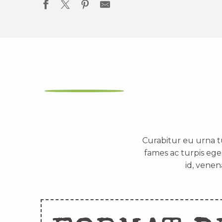
Curabitur eu urna t
fames ac turpis ege
id, venen