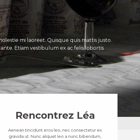
lestie mi laoreet. Quisque quis mattis justo.
ante. Etiam vestibulum ex ac felis lobortis
Rencontrez Léa
Aenean tincidunt eros leo, nec consectetur ex
gravida ut. Nunc aliquet leo a nunc bibendum,