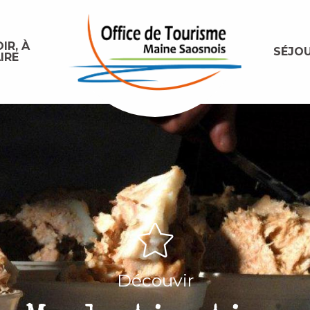
IR, À
SÉJO
IRE
Découvir