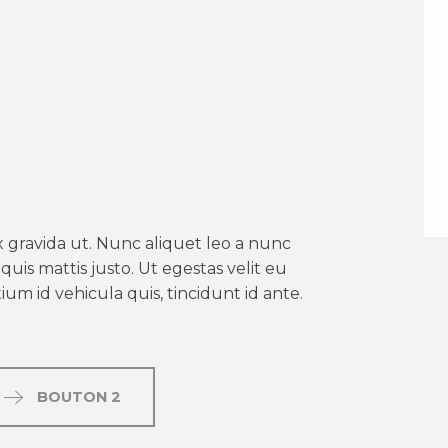
er aux favoris
 gravida ut. Nunc aliquet leo a nunc
uis mattis justo. Ut egestas velit eu
um id vehicula quis, tincidunt id ante.
BOUTON 2