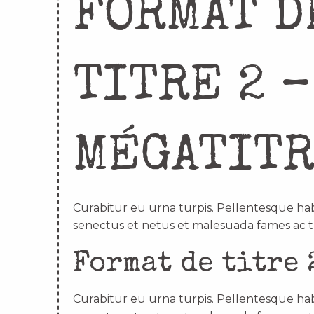
FORMAT D
TITRE 2 –
MÉGATIT
Curabitur eu urna turpis. Pellentesque hab
senectus et netus et malesuada fames ac t
Format de titre 
Curabitur eu urna turpis. Pellentesque hab