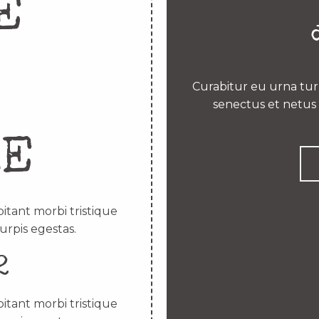
E
Curabitur eu urna turp
senectus et netus 
RE
itant morbi tristique
urpis egestas.
2
itant morbi tristique