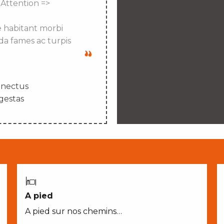
 Attention =>
e habitant morbi
da fames ac turpis
enectus
gestas
A pied
A pied sur nos chemins…