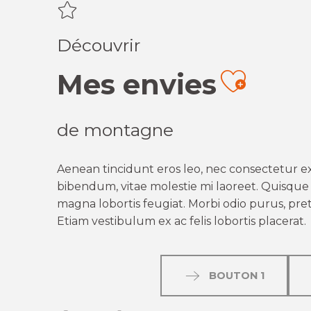
Découvrir
Mes envies
Ajout
de montagne
Aenean tincidunt eros leo, nec consectetur ex
bibendum, vitae molestie mi laoreet. Quisque q
magna lobortis feugiat. Morbi odio purus, preti
Etiam vestibulum ex ac felis lobortis placerat.
BOUTON 1