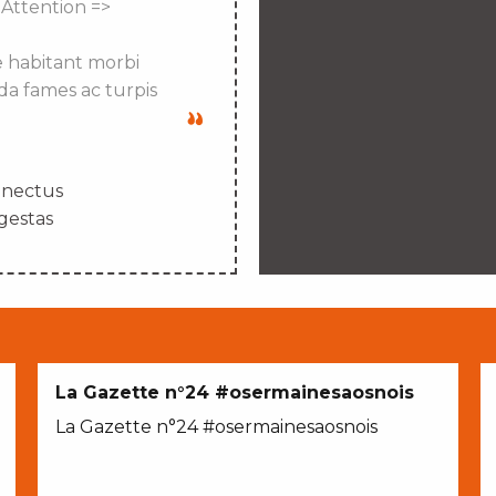
 Attention =>
e habitant morbi
da fames ac turpis
enectus
gestas
La Gazette n°24 #osermainesaosnois
La Gazette n°24 #osermainesaosnois