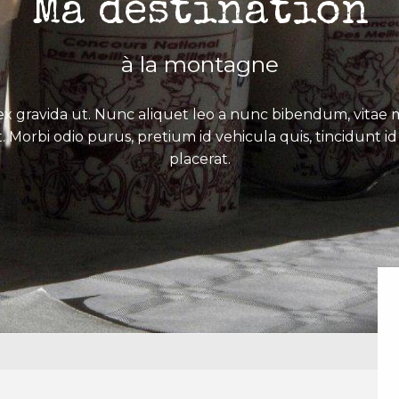
Ma destination
à la montagne
x gravida ut. Nunc aliquet leo a nunc bibendum, vitae mo
. Morbi odio purus, pretium id vehicula quis, tincidunt id 
placerat.