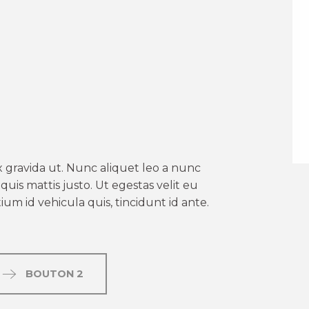
er aux favoris
 gravida ut. Nunc aliquet leo a nunc
uis mattis justo. Ut egestas velit eu
um id vehicula quis, tincidunt id ante.
BOUTON 2