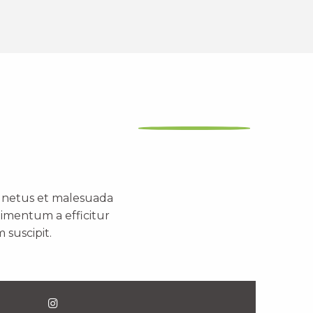
t netus et malesuada
dimentum a efficitur
 suscipit.