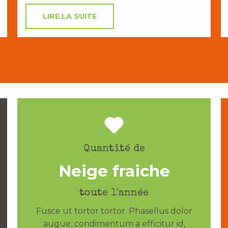
LIRE LA SUITE
Quantité de
Neige fraiche
toute l'année
Fusce ut tortor tortor. Phasellus dolor
augue, condimentum a efficitur id,