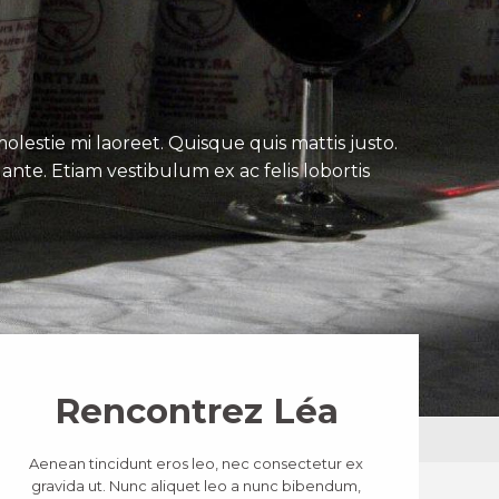
lestie mi laoreet. Quisque quis mattis justo.
ante. Etiam vestibulum ex ac felis lobortis
Rencontrez Léa
Aenean tincidunt eros leo, nec consectetur ex
gravida ut. Nunc aliquet leo a nunc bibendum,