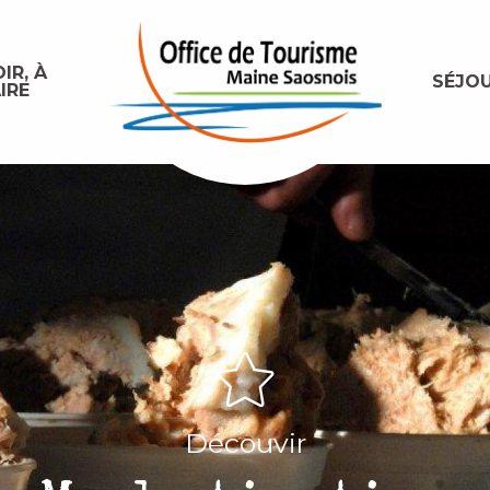
IR, À
SÉJO
IRE
Découvir