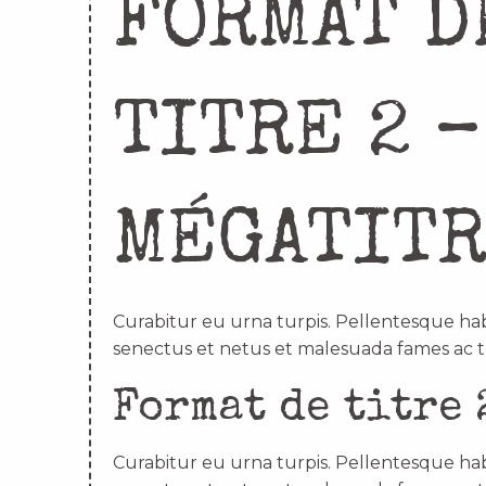
FORMAT D
TITRE 2 –
MÉGATIT
Curabitur eu urna turpis. Pellentesque hab
senectus et netus et malesuada fames ac t
Format de titre 
Curabitur eu urna turpis. Pellentesque hab