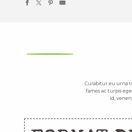
Curabitur eu urna t
fames ac turpis ege
id, venen