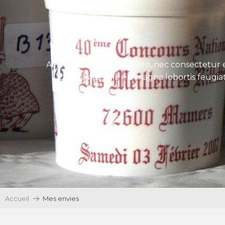
Aenean tincidunt eros leo, nec consectetur e
Ut egestas velit eu magna lobortis feugiat
Accueil
Mes envies