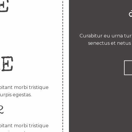
E
Curabitur eu urna turp
senectus et netus 
RE
itant morbi tristique
urpis egestas.
2
itant morbi tristique