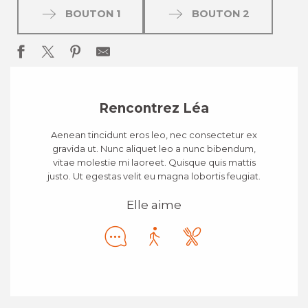
BOUTON 1
BOUTON 2
Rencontrez Léa
Aenean tincidunt eros leo, nec consectetur ex
gravida ut. Nunc aliquet leo a nunc bibendum,
vitae molestie mi laoreet. Quisque quis mattis
justo. Ut egestas velit eu magna lobortis feugiat.
Elle aime