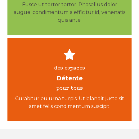
Fusce ut tortor tortor. Phasellus dolor
augue, condimentum a efficitur id, venenatis
quis ante.
des espaces
Détente
pour tous
Curabitur eu urna turpis. Ut blandit justo sit
amet felis condimentum suscipit.