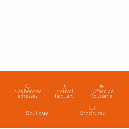
Nos bonnes
Nouvel
L’Office de
adresses
habitant
Tourisme
Boutique
Brochures