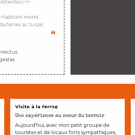
 Attention =>
e habitant morbi
da fames ac turpis
enectus
gestas
AVEC LES ENFANTS
Visite à la ferme
Une expérience au coeur du terroir
Aujourd’hui, avec mon petit groupe de
touristes et de locaux forts sympathiques,