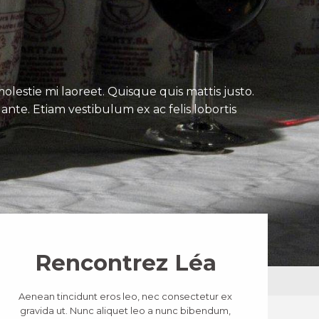
lestie mi laoreet. Quisque quis mattis justo.
ante. Etiam vestibulum ex ac felis lobortis
Rencontrez Léa
Aenean tincidunt eros leo, nec consectetur ex
gravida ut. Nunc aliquet leo a nunc bibendum,