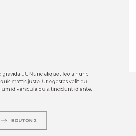
er aux favoris
 gravida ut. Nunc aliquet leo a nunc
uis mattis justo. Ut egestas velit eu
um id vehicula quis, tincidunt id ante.
BOUTON 2