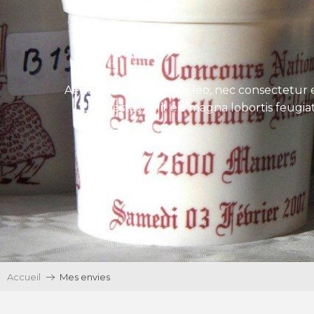
Aenean tincidunt eros leo, nec consectetur e
Ut egestas velit eu magna lobortis feugiat
Accueil
Mes envies