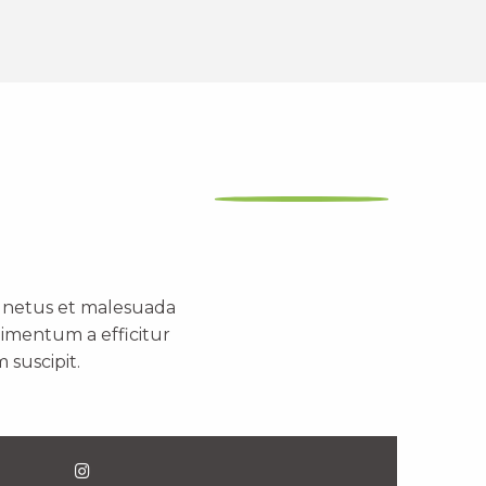
t netus et malesuada
dimentum a efficitur
 suscipit.