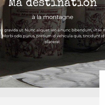
Ma destination
à la montagne
x gravida ut. Nunc aliquet leo a nunc bibendum, vitae mo
. Morbi odio purus, pretium id vehicula quis, tincidunt id 
placerat.