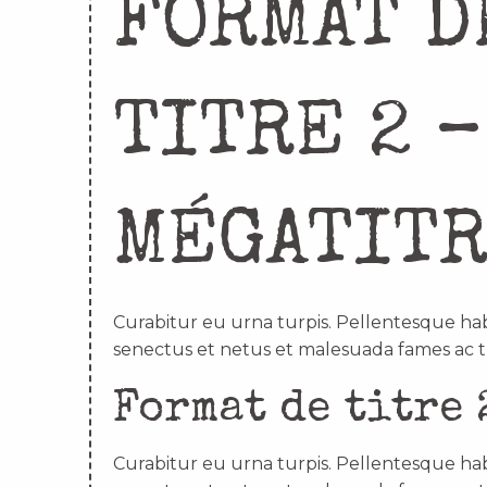
FORMAT D
TITRE 2 –
MÉGATIT
Curabitur eu urna turpis. Pellentesque hab
senectus et netus et malesuada fames ac t
Format de titre 
Curabitur eu urna turpis. Pellentesque hab