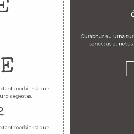
E
Curabitur eu urna turp
senectus et netus 
RE
itant morbi tristique
urpis egestas.
2
itant morbi tristique