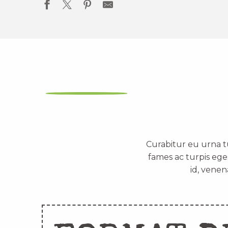
Curabitur eu urna t
fames ac turpis ege
id, venen