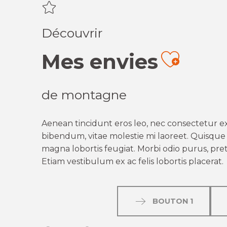
Découvrir
Mes envies
Ajout
de montagne
Aenean tincidunt eros leo, nec consectetur ex
bibendum, vitae molestie mi laoreet. Quisque q
magna lobortis feugiat. Morbi odio purus, preti
Etiam vestibulum ex ac felis lobortis placerat.
BOUTON 1