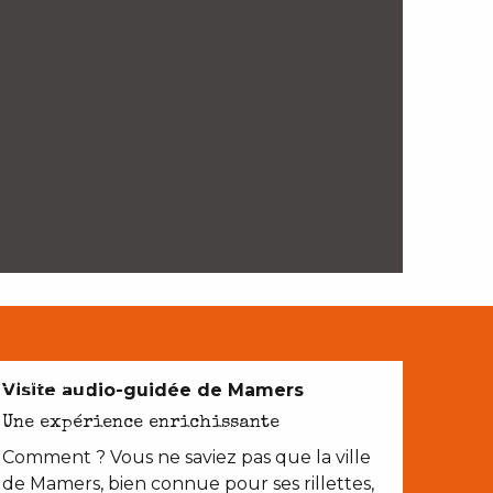
EN COUPLE
Visite audio-guidée de Mamers
Une expérience enrichissante
Comment ? Vous ne saviez pas que la ville
de Mamers, bien connue pour ses rillettes,