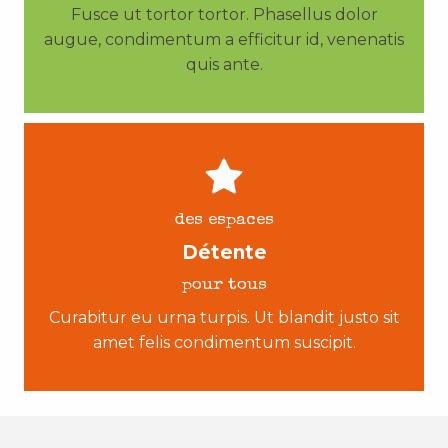
Fusce ut tortor tortor. Phasellus dolor
augue, condimentum a efficitur id, venenatis
quis ante.
des espaces
Détente
pour tous
Curabitur eu urna turpis. Ut blandit justo sit
amet felis condimentum suscipit.