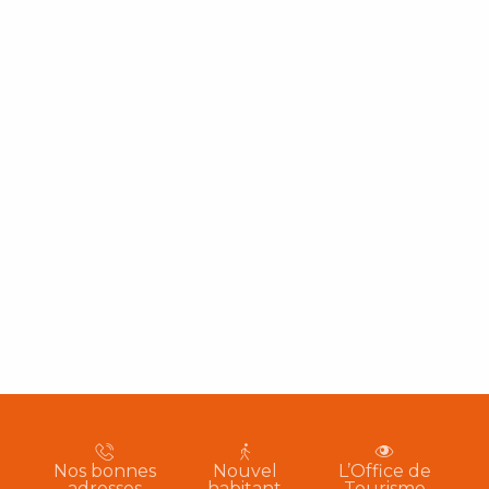
Nos bonnes
Nouvel
L’Office de
adresses
habitant
Tourisme