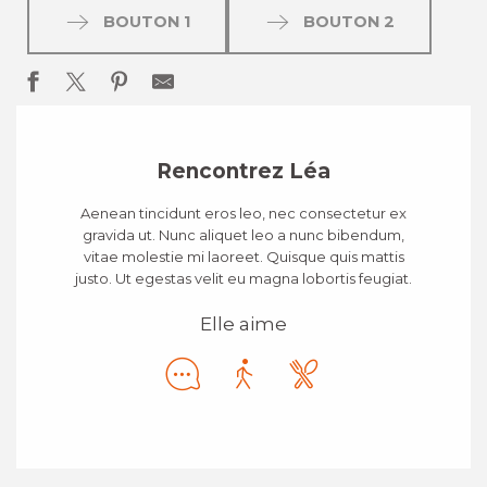
BOUTON 1
BOUTON 2
Rencontrez Léa
Aenean tincidunt eros leo, nec consectetur ex
gravida ut. Nunc aliquet leo a nunc bibendum,
vitae molestie mi laoreet. Quisque quis mattis
justo. Ut egestas velit eu magna lobortis feugiat.
Elle aime