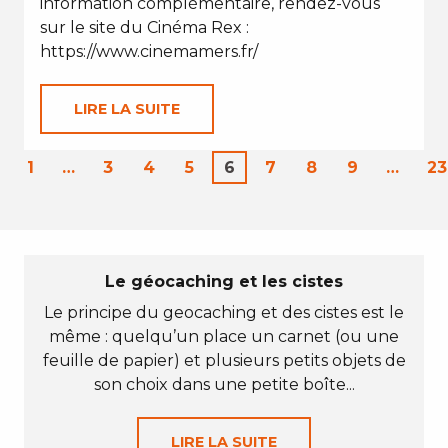
information complémentaire, rendez-vous
sur le site du Cinéma Rex :
https://www.cinemamers.fr/
LIRE LA SUITE
1
…
3
4
5
6
7
8
9
…
23
Le géocaching et les cistes
Le principe du geocaching et des cistes est le
même : quelqu’un place un carnet (ou une
feuille de papier) et plusieurs petits objets de
son choix dans une petite boîte...
LIRE LA SUITE