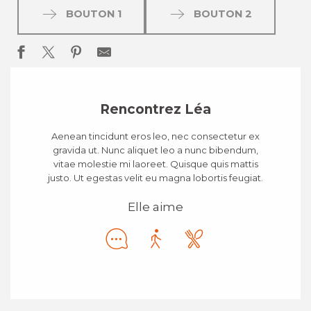
BOUTON 1
BOUTON 2
Rencontrez Léa
Aenean tincidunt eros leo, nec consectetur ex
gravida ut. Nunc aliquet leo a nunc bibendum,
vitae molestie mi laoreet. Quisque quis mattis
justo. Ut egestas velit eu magna lobortis feugiat.
Elle aime