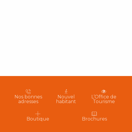
Nos bonnes
Nouvel
L’Office de
adresses
habitant
Tourisme
Boutique
Brochures