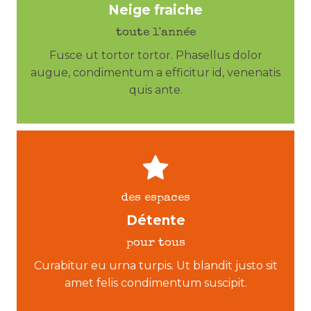
Neige fraiche
toute l'année
Fusce ut tortor tortor. Phasellus dolor
augue, condimentum a efficitur id, venenatis
quis ante.
des espaces
Détente
pour tous
Curabitur eu urna turpis. Ut blandit justo sit
amet felis condimentum suscipit.