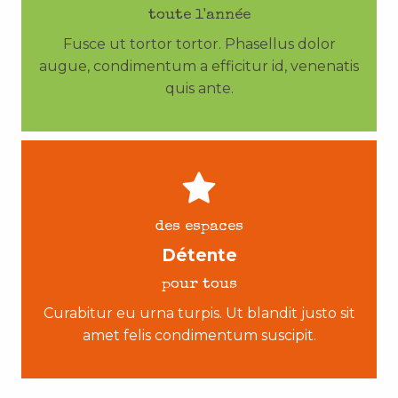
toute l'année
Fusce ut tortor tortor. Phasellus dolor
augue, condimentum a efficitur id, venenatis
quis ante.
des espaces
Détente
pour tous
Curabitur eu urna turpis. Ut blandit justo sit
amet felis condimentum suscipit.