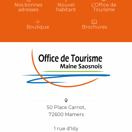
Nos bonnes
Nouvel
L’Office de
adresses
habitant
Tourisme
Boutique
Brochures
50 Place Carnot,
72600 Mamers
1 rue d'Isly