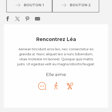
BOUTON 1
BOUTON 2
Rencontrez Léa
Aenean tincidunt eros leo, nec consectetur ex
gravida ut. Nunc aliquet leo a nunc bibendum,
vitae molestie mi laoreet. Quisque quis mattis
justo. Ut egestas velit eu magna lobortis feugiat.
Elle aime