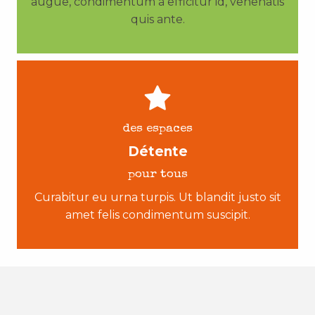
augue, condimentum a efficitur id, venenatis
quis ante.
des espaces
Détente
pour tous
Curabitur eu urna turpis. Ut blandit justo sit
amet felis condimentum suscipit.