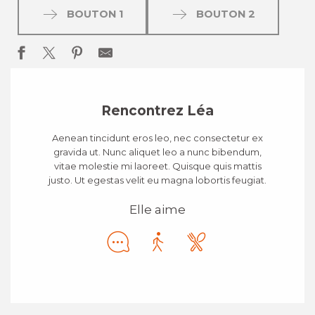
BOUTON 1
BOUTON 2
Rencontrez Léa
Aenean tincidunt eros leo, nec consectetur ex
gravida ut. Nunc aliquet leo a nunc bibendum,
vitae molestie mi laoreet. Quisque quis mattis
justo. Ut egestas velit eu magna lobortis feugiat.
Elle aime