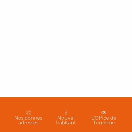
Nos bonnes
Nouvel
L’Office de
adresses
habitant
Tourisme