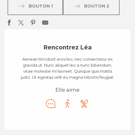
BOUTON 1
BOUTON 2
Rencontrez Léa
Aenean tincidunt eros leo, nec consectetur ex
gravida ut. Nunc aliquet leo a nunc bibendum,
vitae molestie mi laoreet. Quisque quis mattis
justo. Ut egestas velit eu magna lobortis feugiat.
Elle aime