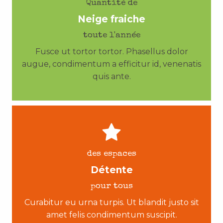
Quantité de
Neige fraiche
toute l'année
Fusce ut tortor tortor. Phasellus dolor
augue, condimentum a efficitur id, venenatis
quis ante.
des espaces
Détente
pour tous
Curabitur eu urna turpis. Ut blandit justo sit
amet felis condimentum suscipit.