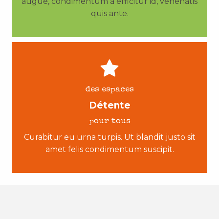
augue, condimentum a efficitur id, venenatis
quis ante.
des espaces
Détente
pour tous
Curabitur eu urna turpis. Ut blandit justo sit
amet felis condimentum suscipit.