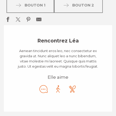
BOUTON 1
BOUTON 2
Rencontrez Léa
Aenean tincidunt eros leo, nec consectetur ex
gravida ut. Nunc aliquet leo a nunc bibendum,
vitae molestie mi laoreet. Quisque quis mattis
justo. Ut egestas velit eu magna lobortis feugiat.
Elle aime