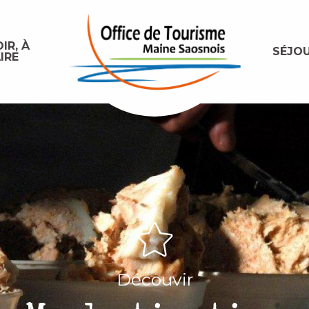
IR, À
SÉJO
IRE
Découvir