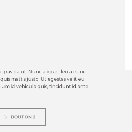
er aux favoris
 gravida ut. Nunc aliquet leo a nunc
uis mattis justo. Ut egestas velit eu
um id vehicula quis, tincidunt id ante.
BOUTON 2