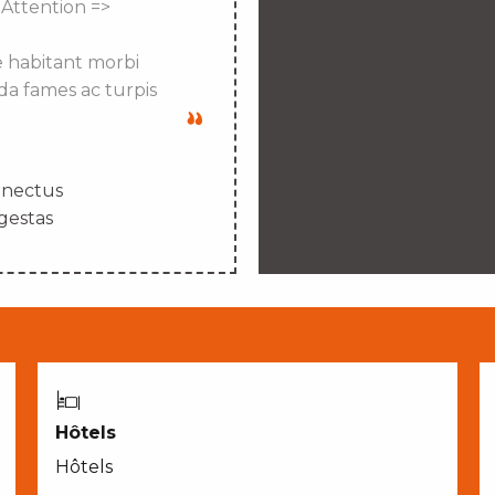
 Attention =>
e habitant morbi
da fames ac turpis
enectus
gestas
Hôtels
Hôtels