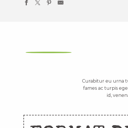
Curabitur eu urna t
fames ac turpis ege
id, venen