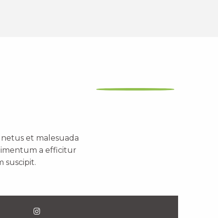
t netus et malesuada
dimentum a efficitur
 suscipit.