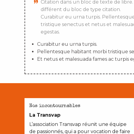
Citation dans un bloc de texte de libre.
différent du bloc de type citation.
Curabitur eu urna turpis. Pellentesqu
tristique senectus et netus et malesua
egestas.
Curabitur eu urna turpis.
Pellentesque habitant morbi tristique s
Et netus et malesuada fames ac turpis e
AVEC LES ENFANTS
Nos incontournables
La Transvap
L’association Transvap réunit une équipe
de passionnés, qui a pour vocation de faire