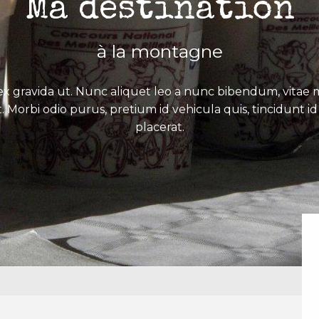
Ma destination
à la montagne
x gravida ut. Nunc aliquet leo a nunc bibendum, vitae mo
. Morbi odio purus, pretium id vehicula quis, tincidunt id 
placerat.