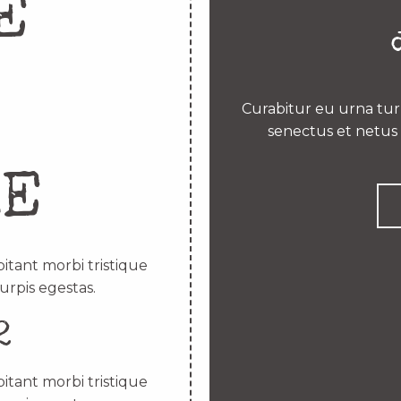
E
Curabitur eu urna turp
senectus et netus 
RE
itant morbi tristique
urpis egestas.
2
itant morbi tristique