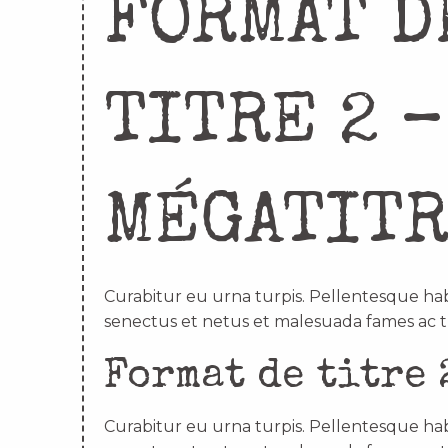
FORMAT D
TITRE 2 –
MÉGATIT
Curabitur eu urna turpis. Pellentesque hab
senectus et netus et malesuada fames ac t
Format de titre 
Curabitur eu urna turpis. Pellentesque hab