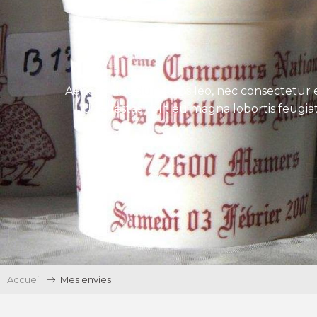
Aenean tincidunt eros leo, nec consectetur e
Ut egestas velit eu magna lobortis feugiat
Accueil
Mes envies