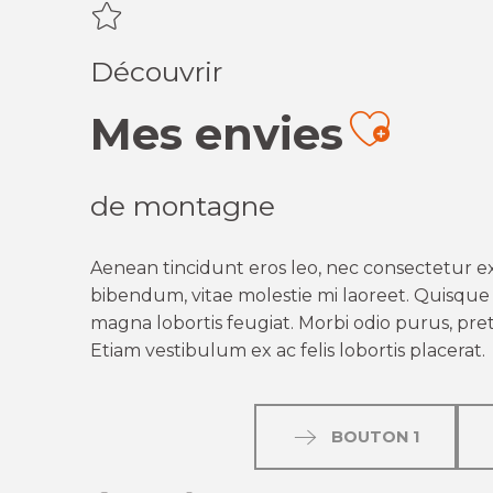
Découvrir
Mes envies
Ajout
de montagne
Aenean tincidunt eros leo, nec consectetur ex
bibendum, vitae molestie mi laoreet. Quisque q
magna lobortis feugiat. Morbi odio purus, preti
Etiam vestibulum ex ac felis lobortis placerat.
BOUTON 1