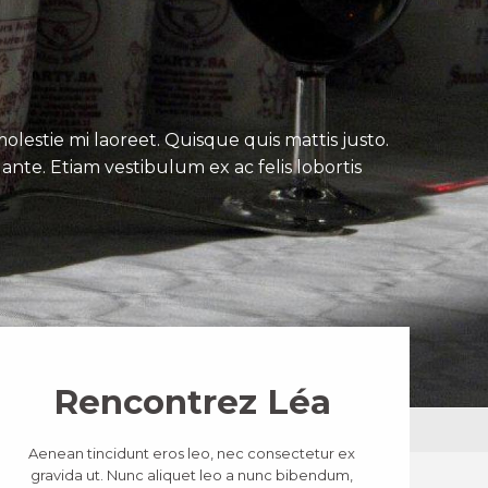
lestie mi laoreet. Quisque quis mattis justo.
ante. Etiam vestibulum ex ac felis lobortis
Rencontrez Léa
Aenean tincidunt eros leo, nec consectetur ex
gravida ut. Nunc aliquet leo a nunc bibendum,