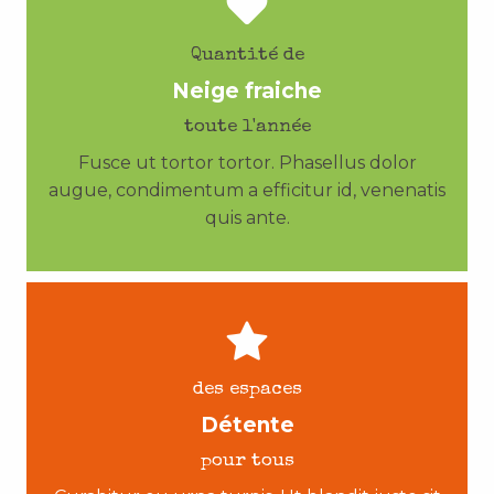
Quantité de
Neige fraiche
toute l'année
Fusce ut tortor tortor. Phasellus dolor
augue, condimentum a efficitur id, venenatis
quis ante.
des espaces
Détente
pour tous