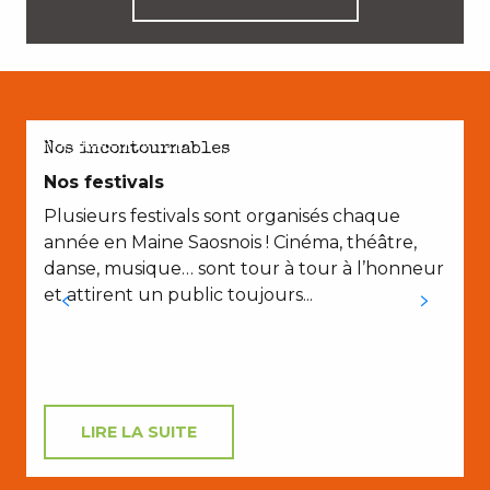
AVEC LES ENFANTS
Nos incontournables
Nos festivals
Plusieurs festivals sont organisés chaque
année en Maine Saosnois ! Cinéma, théâtre,
danse, musique… sont tour à tour à l’honneur
d
et attirent un public toujours...
d
LIRE LA SUITE