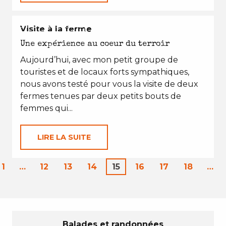
EN TOUTES SAISONS
Visite à la ferme
Une expérience au coeur du terroir
Aujourd’hui, avec mon petit groupe de
touristes et de locaux forts sympathiques,
nous avons testé pour vous la visite de deux
fermes tenues par deux petits bouts de
femmes qui...
LIRE LA SUITE
1
…
12
13
14
15
16
17
18
…
Balades et randonnées