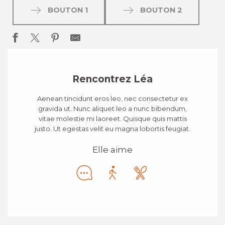
BOUTON 1
BOUTON 2
Rencontrez Léa
Aenean tincidunt eros leo, nec consectetur ex
gravida ut. Nunc aliquet leo a nunc bibendum,
vitae molestie mi laoreet. Quisque quis mattis
justo. Ut egestas velit eu magna lobortis feugiat.
Elle aime