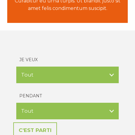
Curabitur eu urna turpis. Ut blandit justo sit
amet felis condimentum suscipit.
JE VEUX
PENDANT