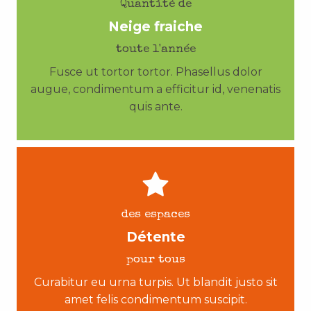
Quantité de
Neige fraiche
toute l'année
Fusce ut tortor tortor. Phasellus dolor
augue, condimentum a efficitur id, venenatis
quis ante.
des espaces
Détente
pour tous
Curabitur eu urna turpis. Ut blandit justo sit
amet felis condimentum suscipit.