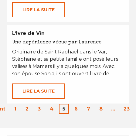
LIRE LA SUITE
EN TOUTES SAISONS
L’Ivre de Vin
Une expérience vécue par Laurence
Originaire de Saint Raphaël dans le Var,
Stéphane et sa petite famille ont posé leurs
valises à Mamers il y a quelques mois. Avec
son épouse Sonia, ils ont ouvert l’Ivre de...
LIRE LA SUITE
nt
1
2
3
4
5
6
7
8
…
23