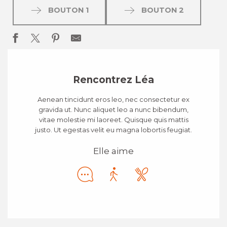
BOUTON 1
BOUTON 2
Rencontrez Léa
Aenean tincidunt eros leo, nec consectetur ex
gravida ut. Nunc aliquet leo a nunc bibendum,
vitae molestie mi laoreet. Quisque quis mattis
justo. Ut egestas velit eu magna lobortis feugiat.
Elle aime