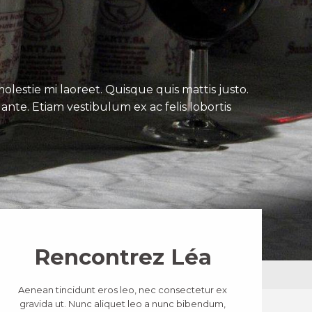
lestie mi laoreet. Quisque quis mattis justo.
ante. Etiam vestibulum ex ac felis lobortis
Rencontrez Léa
Aenean tincidunt eros leo, nec consectetur ex
gravida ut. Nunc aliquet leo a nunc bibendum,