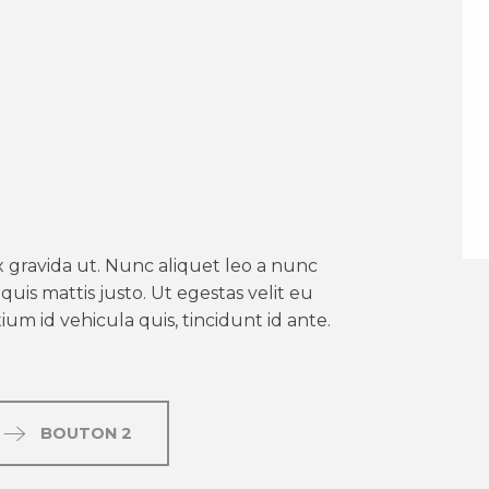
er aux favoris
 gravida ut. Nunc aliquet leo a nunc
uis mattis justo. Ut egestas velit eu
um id vehicula quis, tincidunt id ante.
BOUTON 2