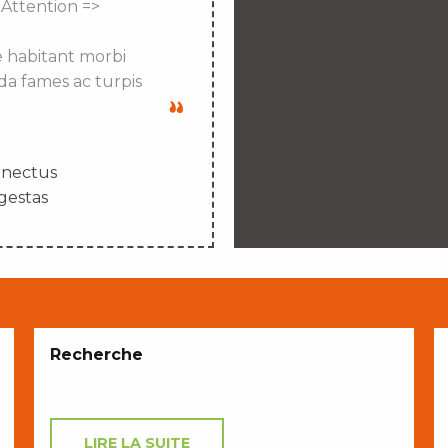
 Attention =>
e habitant morbi
da fames ac turpis
enectus
gestas
Recherche
LIRE LA SUITE