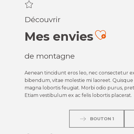
Découvrir
Mes envies
Ajout
de montagne
Aenean tincidunt eros leo, nec consectetur ex
bibendum, vitae molestie mi laoreet. Quisque q
magna lobortis feugiat. Morbi odio purus, preti
Etiam vestibulum ex ac felis lobortis placerat.
BOUTON 1