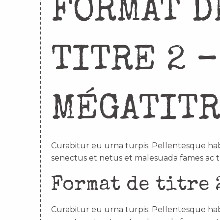
FORMAT D
TITRE 2 –
MÉGATIT
Curabitur eu urna turpis. Pellentesque hab
senectus et netus et malesuada fames ac t
Format de titre 
Curabitur eu urna turpis. Pellentesque hab