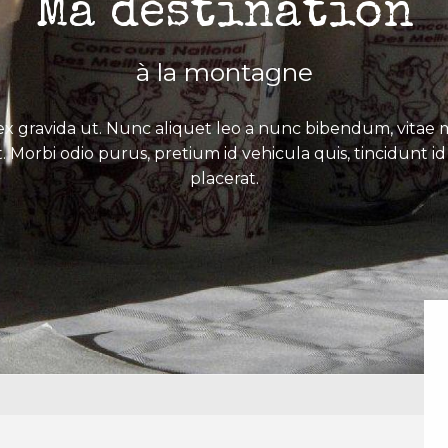
Ma destination
à la montagne
x gravida ut. Nunc aliquet leo a nunc bibendum, vitae mo
. Morbi odio purus, pretium id vehicula quis, tincidunt id 
placerat.