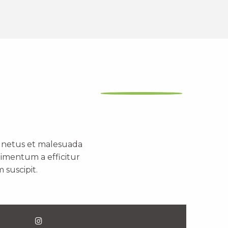
t netus et malesuada
dimentum a efficitur
 suscipit.