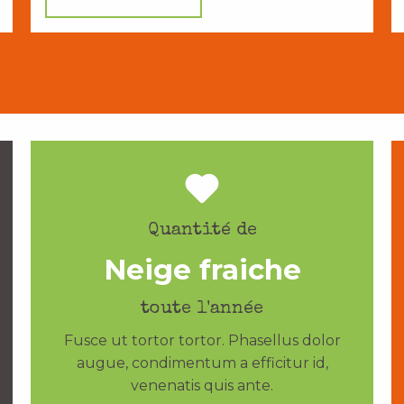
Quantité de
Neige fraiche
toute l'année
Fusce ut tortor tortor. Phasellus dolor
augue, condimentum a efficitur id,
venenatis quis ante.