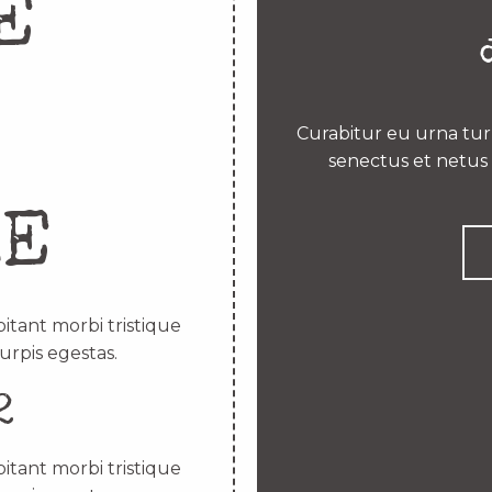
E
Curabitur eu urna turp
senectus et netus 
RE
itant morbi tristique
urpis egestas.
2
itant morbi tristique