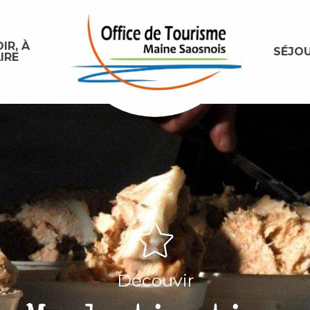
IR, À
SÉJO
IRE
Découvir