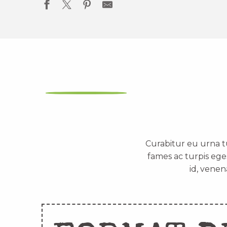
Curabitur eu urna t
fames ac turpis ege
id, venen