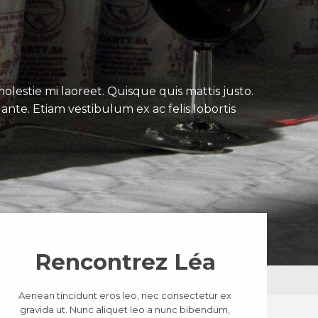
lestie mi laoreet. Quisque quis mattis justo.
ante. Etiam vestibulum ex ac felis lobortis
Rencontrez Léa
Aenean tincidunt eros leo, nec consectetur ex
gravida ut. Nunc aliquet leo a nunc bibendum,