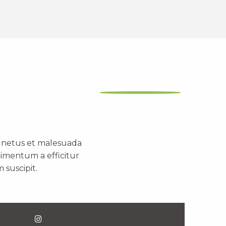
t netus et malesuada
dimentum a efficitur
 suscipit.