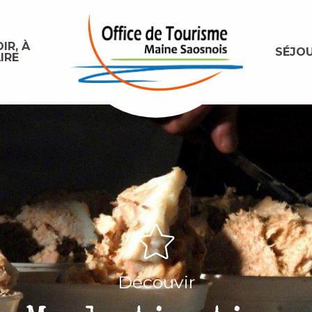
IR, À
SÉJO
IRE
Découvir