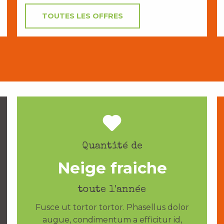
TOUTES LES OFFRES
Quantité de
Neige fraiche
toute l'année
Fusce ut tortor tortor. Phasellus dolor
augue, condimentum a efficitur id,