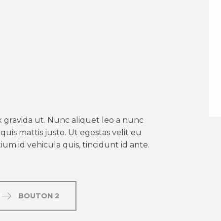
er aux favoris
 gravida ut. Nunc aliquet leo a nunc
uis mattis justo. Ut egestas velit eu
um id vehicula quis, tincidunt id ante.
BOUTON 2