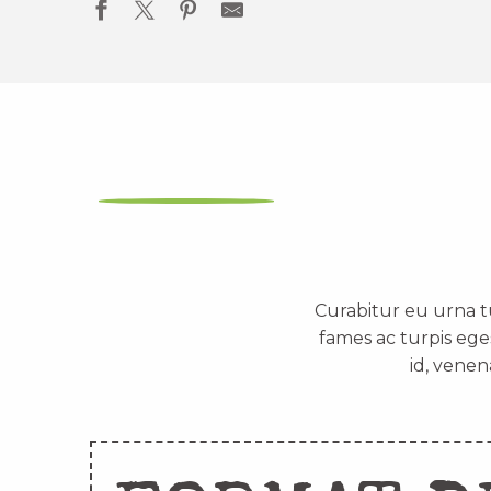
Curabitur eu urna t
fames ac turpis ege
id, venen