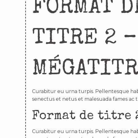
FORMAT D
TITRE 2 –
MÉGATIT
Curabitur eu urna turpis. Pellentesque hab
senectus et netus et malesuada fames ac t
Format de titre 
Curabitur eu urna turpis. Pellentesque hab