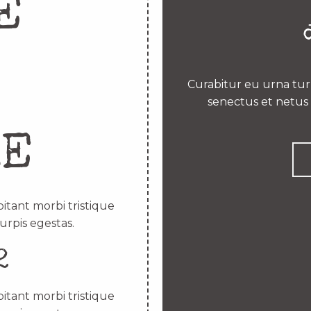
E
Curabitur eu urna turp
senectus et netus 
RE
itant morbi tristique
urpis egestas.
2
itant morbi tristique