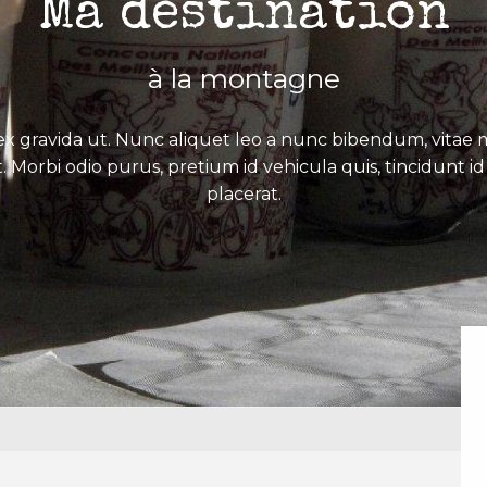
Ma destination
à la montagne
x gravida ut. Nunc aliquet leo a nunc bibendum, vitae mo
. Morbi odio purus, pretium id vehicula quis, tincidunt id 
placerat.