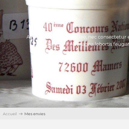
Aenean tincidunt eros leo, nec consectetur e
Ut egestas velit eu magna lobortis feugiat
Accueil
Mes envies