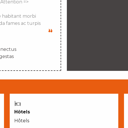
 Attention =>
e habitant morbi
da fames ac turpis
enectus
gestas
Hôtels
Hôtels