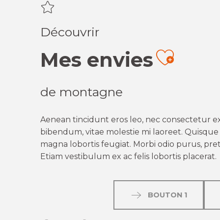
Découvrir
Mes envies
Ajout
de montagne
Aenean tincidunt eros leo, nec consectetur ex
bibendum, vitae molestie mi laoreet. Quisque q
magna lobortis feugiat. Morbi odio purus, preti
Etiam vestibulum ex ac felis lobortis placerat.
BOUTON 1