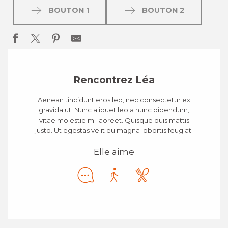
BOUTON 1
BOUTON 2
Rencontrez Léa
Aenean tincidunt eros leo, nec consectetur ex
gravida ut. Nunc aliquet leo a nunc bibendum,
vitae molestie mi laoreet. Quisque quis mattis
justo. Ut egestas velit eu magna lobortis feugiat.
Elle aime