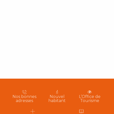
Nos bonnes
Nouvel
L’Office de
adresses
habitant
Tourisme