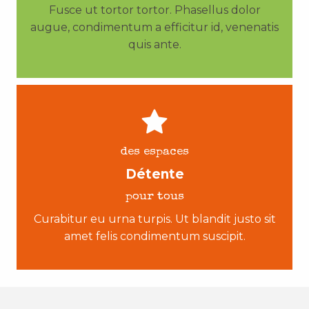
Fusce ut tortor tortor. Phasellus dolor
augue, condimentum a efficitur id, venenatis
quis ante.
des espaces
Détente
pour tous
Curabitur eu urna turpis. Ut blandit justo sit
amet felis condimentum suscipit.